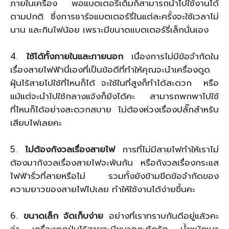
ภายในเครื่อง พอแบตเตอรี่เต็มก็สามารถนำไปใช้งานได้
ตามปกติ ซึ่งการชาร์จแบตเตอร์รี่ในแต่ละครั้งจะใช้เวลาไม่
นาน และกินไฟน้อย เพราะมีขนาดแบตเตอร์รี่เล็กนั่นเอง
4.
ใช้ได้ทั้งภายในและภายนอก
เนื่องการไม่มีข้อจำกัดใน
เรื่องสายไฟฟ้านี่เองที่เป็นข้อดีที่ทำให้คุณจะนำเครื่องดูด
ฝุ่นไร้สายไปใช้ที่ไหนก็ได้ จะใช้ในที่สูงก็ทำได้สะดวก หรือ
แม้แต่จะนำไปใช้กลางแจ้งก็ยังได้คะ สามารถพกพาไปใช้
ที่ไหนก็ได้อย่างสะดวกสบาย ไม่ต้องห่วงเรื่องปลั๊กสำหรับ
เสียบไฟเลยคะ
5.
ไม่ต้องกังวลเรื่องสายไฟ
การที่ไม่มีสายไฟทำให้เราไม่
ต้องมากังวลเรื่องสายไฟจะพันกัน หรือกังวลเรื่องกระแส
ไฟฟ้ารั่วที่สายหรือไม่ รวมทั้งยังข้ามขีดข้อจำกัดของ
ความยาวของสายไฟไปเลย ทำให้ใช้งานได้ง่ายขึ้นคะ
6.
ขนาดเล็ก
จัดเก็บง่าย
อย่างที่เราทราบกันดีอยู่แล้วคะ
ว่า เครื่องดูดฝุ่นไร้สายจะมีขนาดกะทัดรัด น้ำหนักเบา