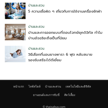
บ้านและสวน
5 ความเชื่อผิด ๆ เกี่ยวกับการใช้งานเครื่องซักผ้า
บ้านและสวน
บ้านและการออกแบบที่ตอบโจทย์ยุคดิจิทัล ทำไม
บ้านอัจฉริยะถึงเป็นที่นิยม
บ้านและสวน
วิธีเลือกที่นอนยางพารา 6 ฟุต หลับสบาย
รองรับสรีระได้ดีเยี่ยม
หน้าแรก
ไลฟ์สไตล์
บ้านและสวน
เทคโนโลยีและดิจิทัล
ยานยนต์และการขับขี่
สัตว์เลี้ยง
© thaisabuy.com