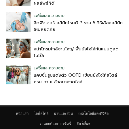
ผลลัพธ์ที่ดี
แฟชั่นและความงาม
ฉีดฟิลเลอร์ คลินิกไหนดี ? รวม 5 วิธีเลือกคลินิก
ให้ปลอดภัย
แฟชั่นและความงาม
หน้าโทรมใกล้งานใหญ่ ฟื้นยังไงให้ทันแบบดูสด
ไม่โป๊ะ
แฟชั่นและความงาม
แคปชั่นรูปแต่งตัว OOTD เขียนยังไงให้สไตล์
ครบ อ่านแล้วอยากกดไลก์
หน้าแรก
ไลฟ์สไตล์
บ้านและสวน
เทคโนโลยีและดิจิทัล
ยานยนต์และการขับขี่
สัตว์เลี้ยง