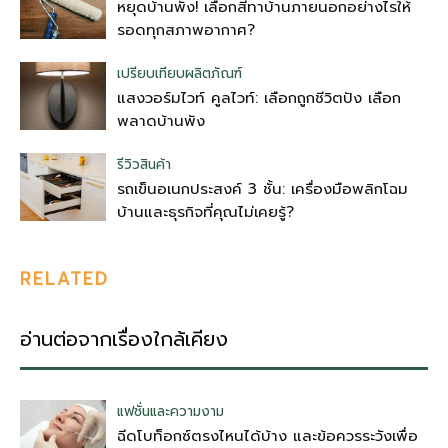
หยุดบ้านพัง! เลือกสีทาบ้านภายนอกอย่างไรให้
รอดทุกสภาพอากาศ?
เปรียบเทียบผลิตภัณฑ์
แสงวอร์มไวท์ คูลไวท์: เลือกถูกชีวิตปัง เลือก
พลาดบ้านพัง
รีวิวสินค้า
รถเข็นอเนกประสงค์ 3 ชั้น: เครื่องมือพลิกโฉม
บ้านและธุรกิจที่คุณไม่เคยรู้?
RELATED
อ่านต่อจากเรื่องใกล้เคียง
แฟชั่นและความงาม
ฉีดโบท็อกซ์ตรงไหนได้บ้าง และข้อควรระวังเพื่อ