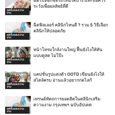
ฉีดโบท็อกซ์ตรงไหนได้บ้าง และข้อควร
ระวังเพื่อผลลัพธ์ที่ดี
แฟชั่นและความ
งาม
ฉีดฟิลเลอร์ คลินิกไหนดี ? รวม 5 วิธีเลือก
คลินิกให้ปลอดภัย
แฟชั่นและความ
งาม
หน้าโทรมใกล้งานใหญ่ ฟื้นยังไงให้ทัน
แบบดูสด ไม่โป๊ะ
แฟชั่นและความ
งาม
แคปชั่นรูปแต่งตัว OOTD เขียนยังไงให้
สไตล์ครบ อ่านแล้วอยากกดไลก์
แฟชั่นและความ
งาม
เทรนด์หัตถการยอดฮิตในคลินิกเสริม
ความงาม กรุงเทพฯ ฉบับอัปเดต
แฟชั่นและความ
งาม