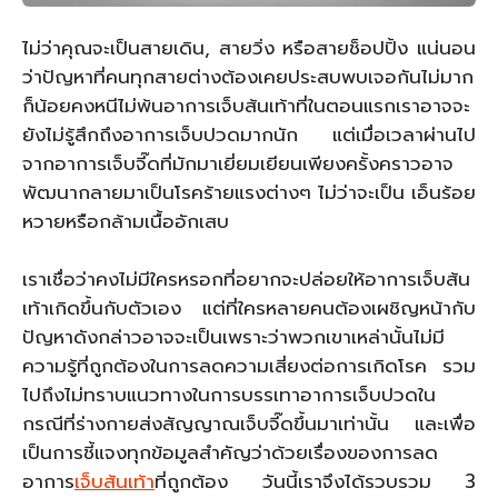
ไม่ว่าคุณจะเป็นสายเดิน, สายวิ่ง หรือสายช็อปปิ้ง แน่นอน
ว่าปัญหาที่คนทุกสายต่างต้องเคยประสบพบเจอกันไม่มาก
ก็น้อยคงหนีไม่พ้นอาการเจ็บส้นเท้าที่ในตอนแรกเราอาจจะ
ยังไม่รู้สึกถึงอาการเจ็บปวดมากนัก แต่เมื่อเวลาผ่านไป
จากอาการเจ็บจี๊ดที่มักมาเยี่ยมเยียนเพียงครั้งคราวอาจ
พัฒนากลายมาเป็นโรคร้ายแรงต่างๆ ไม่ว่าจะเป็น เอ็นร้อย
หวายหรือกล้ามเนื้ออักเสบ
เราเชื่อว่าคงไม่มีใครหรอกที่อยากจะปล่อยให้อาการเจ็บส้น
เท้าเกิดขึ้นกับตัวเอง แต่ที่ใครหลายคนต้องเผชิญหน้ากับ
ปัญหาดังกล่าวอาจจะเป็นเพราะว่าพวกเขาเหล่านั้นไม่มี
ความรู้ที่ถูกต้องในการลดความเสี่ยงต่อการเกิดโรค รวม
ไปถึงไม่ทราบแนวทางในการบรรเทาอาการเจ็บปวดใน
กรณีที่ร่างกายส่งสัญญาณเจ็บจี๊ดขึ้นมาเท่านั้น และเพื่อ
เป็นการชี้แจงทุกข้อมูลสำคัญว่าด้วยเรื่องของการลด
อาการ
เจ็บส้นเท้า
ที่ถูกต้อง วันนี้เราจึงได้รวบรวม 3