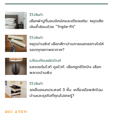
รีวิวสินค้า
เลือกผ้าปูที่นอนปิคนิคและเตียงเสริม: หยุดเสีย
เงินซ้ำซ้อนด้วย “Triple-Fit”
รีวิวสินค้า
หยุดบ้านพัง! เลือกสีทาบ้านภายนอกอย่างไรให้
รอดทุกสภาพอากาศ?
เปรียบเทียบผลิตภัณฑ์
แสงวอร์มไวท์ คูลไวท์: เลือกถูกชีวิตปัง เลือก
พลาดบ้านพัง
รีวิวสินค้า
รถเข็นอเนกประสงค์ 3 ชั้น: เครื่องมือพลิกโฉม
บ้านและธุรกิจที่คุณไม่เคยรู้?
RELATED