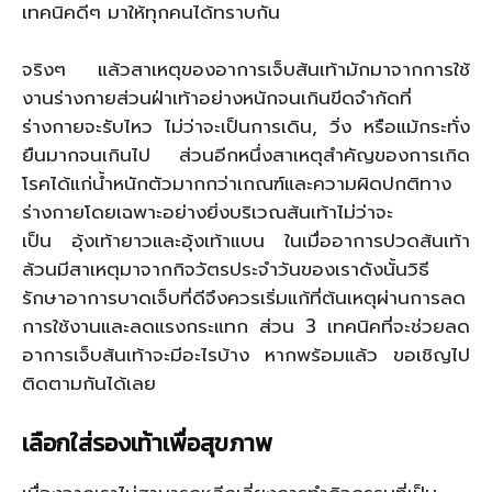
เทคนิคดีๆ มาให้ทุกคนได้ทราบกัน
จริงๆ แล้วสาเหตุของอาการเจ็บส้นเท้ามักมาจากการใช้
งานร่างกายส่วนฝ่าเท้าอย่างหนักจนเกินขีดจำกัดที่
ร่างกายจะรับไหว ไม่ว่าจะเป็นการเดิน, วิ่ง หรือแม้กระทั่ง
ยืนมากจนเกินไป ส่วนอีกหนึ่งสาเหตุสำคัญของการเกิด
โรคได้แก่น้ำหนักตัวมากกว่าเกณฑ์และความผิดปกติทาง
ร่างกายโดยเฉพาะอย่างยิ่งบริเวณส้นเท้าไม่ว่าจะ
เป็น อุ้งเท้ายาวและอุ้งเท้าแบน ในเมื่ออาการปวดส้นเท้า
ล้วนมีสาเหตุมาจากกิจวัตรประจำวันของเราดังนั้นวิธี
รักษาอาการบาดเจ็บที่ดีจึงควรเริ่มแก้ที่ต้นเหตุผ่านการลด
การใช้งานและลดแรงกระแทก ส่วน 3 เทคนิคที่จะช่วยลด
อาการเจ็บส้นเท้าจะมีอะไรบ้าง หากพร้อมแล้ว ขอเชิญไป
ติดตามกันได้เลย
เลือกใส่รองเท้าเพื่อสุขภาพ