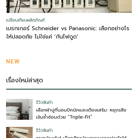
เปรียบเทียบผลิตภัณฑ์
เบรกเกอร์ Schneider vs Panasonic: เลือกอย่างไร
ให้ปลอดภัย ไม่ใช่แค่ ‘กันไฟดูด’
NEW
เรื่องใหม่ล่าสุด
รีวิวสินค้า
เลือกผ้าปูที่นอนปิคนิคและเตียงเสริม: หยุดเสีย
เงินซ้ำซ้อนด้วย “Triple-Fit”
รีวิวสินค้า
หยุดบ้านพัง! เลือกสีทาบ้านภายนอกอย่างไรให้