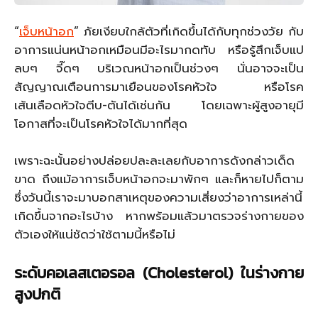
“
เจ็บหน้าอก
” ภัยเงียบใกล้ตัวที่เกิดขึ้นได้กับทุกช่วงวัย กับ
อาการแน่นหน้าอกเหมือนมีอะไรมากดทับ หรือรู้สึกเจ็บแป
ลบๆ จี๊ดๆ บริเวณหน้าอกเป็นช่วงๆ นั่นอาจจะเป็น
สัญญาณเตือนการมาเยือนของโรคหัวใจ หรือโรค
เส้นเลือดหัวใจตีบ-ตันได้เช่นกัน โดยเฉพาะผู้สูงอายุมี
โอกาสที่จะเป็นโรคหัวใจได้มากที่สุด
เพราะฉะนั้นอย่างปล่อยปละละเลยกับอาการดังกล่าวเด็ด
ขาด ถึงแม้อาการเจ็บหน้าอกจะมาพักๆ และก็หายไปก็ตาม
ซึ่งวันนี้เราจะมาบอกสาเหตุของความเสี่ยงว่าอาการเหล่านี้
เกิดขึ้นจากอะไรบ้าง หากพร้อมแล้วมาตรวจร่างกายของ
ตัวเองให้แน่ชัดว่าใช้ตามนี้หรือไม่
ระดับคอเลสเตอรอล (
Cholesterol)
ในร่างกาย
สูงปกติ