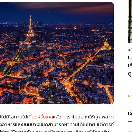
รู้
เป
วา
เ
เ
ด
ไร
N
เ
ด้มีโอกาสไป
เที่ยวฝรั่งเศส
แล้ว เราไม่อยากให้คุณพลาด
า ซึ่งอาหารและขนมบางชนิดสามารถหาทานได้ในไทย แต่การที่
ตี้