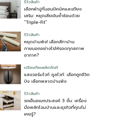
รีวิวสินค้า
เลือกผ้าปูที่นอนปิคนิคและเตียง
เสริม: หยุดเสียเงินซ้ำซ้อนด้วย
“Triple-Fit”
รีวิวสินค้า
หยุดบ้านพัง! เลือกสีทาบ้าน
ภายนอกอย่างไรให้รอดทุกสภาพ
อากาศ?
เปรียบเทียบผลิตภัณฑ์
แสงวอร์มไวท์ คูลไวท์: เลือกถูกชีวิต
ปัง เลือกพลาดบ้านพัง
รีวิวสินค้า
รถเข็นอเนกประสงค์ 3 ชั้น: เครื่อง
มือพลิกโฉมบ้านและธุรกิจที่คุณไม่
เคยรู้?