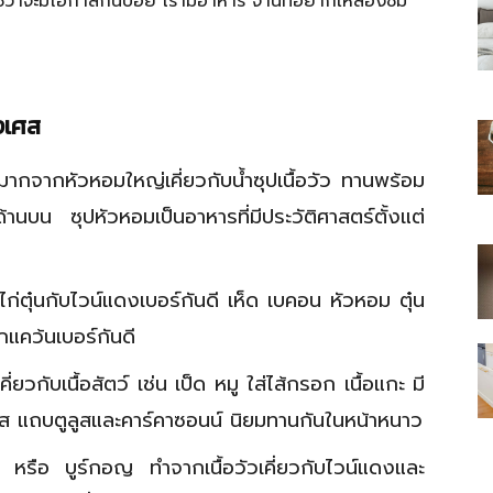
ช่ว่าจะมีโอกาสกันบ่อย เรามีอาหาร จานที่อยากให้ลองชิม
่งเศส
ไทย
จากหัวหอมใหญ่เคี่ยวกับน้ำซุปเนื้อวัว ทานพร้อม
านบน ซุปหัวหอมเป็นอาหารที่มีประวัติศาสตร์ตั้งแต่
สบาย(ดอท)คอม
ตุ๋นกับไวน์แดงเบอร์กันดี เห็ด เบคอน หัวหอม ตุ๋น
จากแคว้นเบอร์กันดี
วกับเนื้อสัตว์ เช่น เป็ด หมู ใส่ไส้กรอก เนื้อแกะ มี
ส แถบตูลูสและคาร์คาซอนน์ นิยมทานกันในหน้าหนาว
ือ บูร์กอญ ทำจากเนื้อวัวเคี่ยวกับไวน์แดงและ