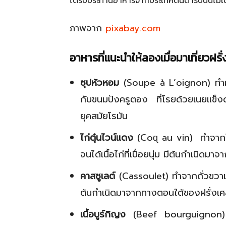
ได้รับประทานอาหารจากประเทศต้นตำรับนั้นไม่ใ
ภาพจาก
pixabay.com
อาหารที่แนะนำให้ลองเมื่อมาเที่ยวฝรั
ซุปหัวหอม
(Soupe à L’oignon) ทำมาก
กับขนมปังครูตอง ที่โรยด้วยเนยแข็งด้
ยุคสมัยโรมัน
ไก่ตุ๋นไวน์แดง
(Coɋ au vin) ทำจากไก่
จนได้เนื้อไก่ที่เปื่อยนุ่ม มีต้นกำเนิดมา
คาสซูเลต์
(Cassoulet) ทำจากถั่วขวาเคี่ย
ต้นกำเนิดมาจากทางตอนใต้ของฝรั่งเศ
เนื้อบูร์กิญง
(Beef bourguignon) หร