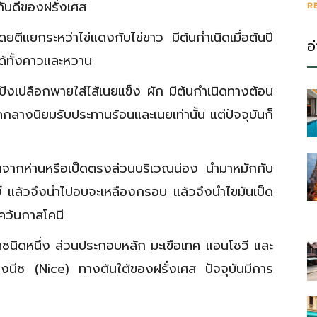
ันดีของฝรั่งเศส
R
ีแยกระหว่าไข่แดงกับไข่ขาว มีต้นกำเนิดเมื่อต้นปี
อ
ด้ทั้งคาวและหวาน
ป้งเปลือกพายใส่ไส้เนยแข็ง ผัก มีต้นกำเนิดทางต้อน
ุคกลางนิยมรับประทานร้อนและเนยเท่านั้น แต่ปัจจุบันก็
ากห่านหรือเป็ดตรงส่วนบริเวณน่อง นำมาหมักกับ
์ แล้วจึงนำไปอบจะเหลืองกรอบ แล้วจึงนำไขมันเป็ด
คว้นกาสโคนี
ชนิดหนึ่ง ส่วนประกอบหลัก มะเขือเทศ แอนโชวี และ
องนีช (Nice) ทางต้นใต้ของฝรั่งเศส ปัจจุบันมีการ