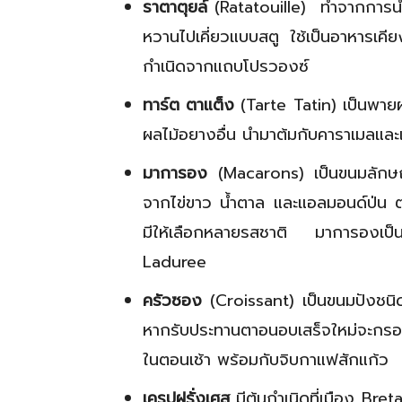
ราตาตุยล์
(Ratatouille) ทำจากการนำผั
หวานไปเคี่ยวแบบสตู ใช้เป็นอาหารเคียง
กำเนิดจากแถบโปรวองซ์
ทาร์ต ตาแต็ง
(Tarte Tatin) เป็นพายผ
ผลไม้อยางอื่น นำมาต้มกับคาราเมลแล
มาการอง
(Macarons) เป็นขนมลักษณ
จากไข่ขาว น้ำตาล และแอลมอนด์ป่น ตร
มีให้เลือกหลายรสชาติ มาการองเป็นขน
Laduree
ครัวซอง
(Croissant) เป็นขนมปังชนิดหน
หากรับประทานตาอนอบเสร็จใหม่จะกร
ในตอนเช้า พร้อมกับจิบกาแฟสักแก้ว
เครปฝรั่งเศส
มีต้นกำเนิดที่เมือง Bre