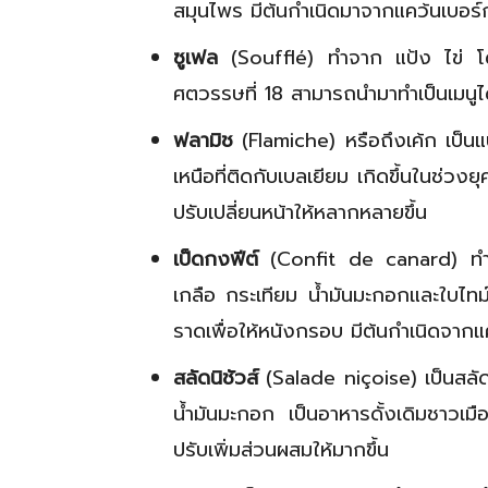
สมุนไพร มีต้นกำเนิดมาจากแคว้นเบอร์ก
ซูเฟล
(Soufflé) ทำจาก แป้ง ไข่ โดยต
ศตวรรษที่ 18 สามารถนำมาทำเป็นเมนูไ
ฟลามิช
(Flamiche) หรือถึงเค้ก เป็นแ
เหนือที่ติดกับเบลเยียม เกิดขึ้นในช่วงย
ปรับเปลี่ยนหน้าให้หลากหลายขึ้น
เป็ดกงฟีต์
(Confit de canard) ทำจ
เกลือ กระเทียม น้ำมันมะกอกและใบไทม
ราดเพื่อให้หนังกรอบ มีต้นกำเนิดจากแ
สลัดนิชัวส์
(Salade niçoise) เป็นสลัด
น้ำมันมะกอก เป็นอาหารดั้งเดิมชาวเมื
ปรับเพิ่มส่วนผสมให้มากขึ้น