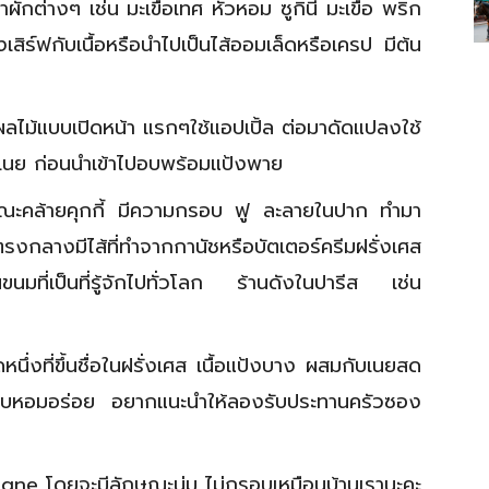
กต่างๆ เช่น มะเขือเทศ หัวหอม ซูกินี มะเขือ พริก
เสิร์ฟกับเนื้อหรือนำไปเป็นไส้ออมเล็ดหรือเครป มีต้น
ลไม้แบบเปิดหน้า แรกๆใช้แอปเปิ้ล ต่อมาดัดแปลงใช้
ะเนย ก่อนนำเข้าไปอบพร้อมแป้งพาย
ะคล้ายคุกกี้ มีความกรอบ ฟู ละลายในปาก ทำมา
งกลางมีไส้ที่ทำจากกานัชหรือบัตเตอร์ครีมฝรั่งเศส
มที่เป็นที่รู้จักไปทั่วโลก ร้านดังในปารีส เช่น
ึ่งที่ขึ้นชื่อในฝรั่งเศส เนื้อแป้งบาง ผสมกับเนยสด
อบหอมอร่อย อยากแนะนำให้ลองรับประทานครัวซอง
tagne โดยจะมีลักษณะนุ่ม ไม่กรอบเหมือนบ้านเรานะคะ