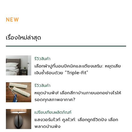
NEW
เรื่องใหม่ล่าสุด
รีวิวสินค้า
เลือกผ้าปูที่นอนปิคนิคและเตียงเสริม: หยุดเสีย
เงินซ้ำซ้อนด้วย “Triple-Fit”
รีวิวสินค้า
หยุดบ้านพัง! เลือกสีทาบ้านภายนอกอย่างไรให้
รอดทุกสภาพอากาศ?
เปรียบเทียบผลิตภัณฑ์
แสงวอร์มไวท์ คูลไวท์: เลือกถูกชีวิตปัง เลือก
พลาดบ้านพัง