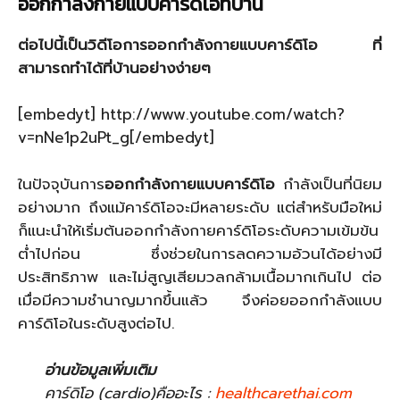
ออกกําลังกายแบบคาร์ดิโอที่บ้าน
ต่อไปนี้เป็นวิดีโอการออกกำลังกายแบบคาร์ดิโอ ที่
สามารถทำได้ที่บ้านอย่างง่ายๆ
[embedyt] http://www.youtube.com/watch?
v=nNe1p2uPt_g[/embedyt]
ในปัจจุบันการ
ออกกำลังกายแบบคาร์ดิโอ
กำลังเป็นที่นิยม
อย่างมาก ถึงแม้คาร์ดิโอจะมีหลายระดับ แต่สำหรับมือใหม่
ก็แนะนำให้เริ่มต้นออกกำลังกายคาร์ดิโอระดับความเข้มข้น
ต่ำไปก่อน ซึ่งช่วยในการลดความอ้วนได้อย่างมี
ประสิทธิภาพ และไม่สูญเสียมวลกล้ามเนื้อมากเกินไป ต่อ
เมื่อมีความชำนาญมากขึ้นแล้ว จึงค่อยออกกำลังแบบ
คาร์ดิโอในระดับสูงต่อไป.
อ่านข้อมูลเพิ่มเติม
คาร์ดิโอ (cardio)คืออะไร :
healthcarethai.com