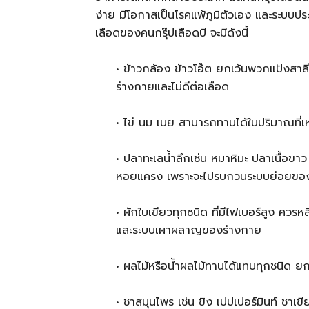
ง่าย มีโอกาสเป็นโรคแพ้ภูมิตัวเอง และระบบป
เลือดของคนกรุ๊ปเลือดบี จะมีดังนี้
• ข้าวกล้อง ข้าวโอ๊ต ยกเว้นพวกแป้งสาล
ร่างกายและไม่ดีต่อเลือด
• ไข่ นม เนย สามารถทานได้ในปริมาณที่
• ปลาทะเลน้ำลึกเช่น หมาหิมะ ปลาเนื้อขาว ป
หอยแครง เพราะจะไปรบกวนระบบย่อยขอ
• ผักใบเขียวทุกชนิด ที่มีไฟเบอร์สูง ควรห
และระบบเผาผลาญของร่างกาย
• ผลไม้หรือน้ำผลไม้ทานได้แทบทุกชนิด ยก
• ชาสมุนไพร เช่น ขิง เปปเปอร์มินท์ ชา