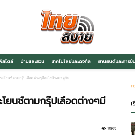
ฟ์สไตล์
บ้านและสวน
เทคโนโลยีและดิจิทัล
ยานยนต์และการขับข
สาระ
ประโยนช์ตามกรุ๊ปเลือดต่างๆมีอะไรบ้างมาดูกัน
F
ะโยนช์ตามกรุ๊ปเลือดต่างๆมี
เร
น่า
10976