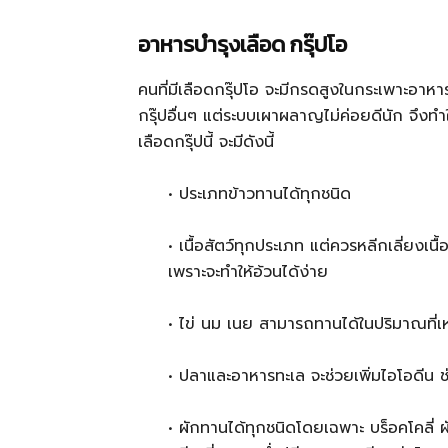
อาหารบำรุงเลือด กรุ๊ปโอ
คนที่มีเลือดกรุ๊ปโอ จะมีกรดสูงในกระเพาะอาหา
กรุ๊ปอื่นๆ แต่ระบบเผาผลาญไม่ค่อยดีนัก จึงทำ
เลือดกรุ๊ปนี้ จะมีดังนี้
• ประเภทข้าวทานได้ทุกชนิด
• เนื้อสัตว์ทุกประเภท แต่ควรหลีกเลี่ยงเนื้
เพราะจะทำให้อ้วนได้ง่าย
• ไข่ นม เนย สามารถทานได้ในปริมาณที่
• ปลาและอาหารทะเล จะช่วยเพิ่มไอโอดีน ช
• ผักทานได้ทุกชนิดโดยเฉพาะ บร็อคโคลี่ ผั