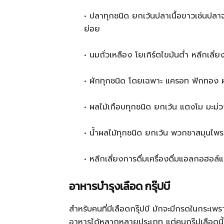
• ปลาทุกชนิด ยกเว้นปลาเนื้อขาวเช่นปลา
ย่อย
• นมถั่วเหลือง โยเกิร์ตไขมันต่ำ หลีกเล
• ผักทุกชนิด โดยเฉพาะ แครอท ฟักทอง ผัก
• ผลไม้เกือบทุกชนิด ยกเว้น แตงโม มะม
• น้ำผลไม้ทุกชนิด ยกเว้น พวกชาสมุนไพ
• หลีกเลี่ยงการดื่มเครื่องดื่มแอลกอฮอล์แ
อาหารบำรุงเลือด กรุ๊ปบี
สำหรับคนที่มีเลือดกรุ๊ปบี มักจะมีกรดในกระเพ
อาหารได้หลากหลายประเภท แต่คนกรุ๊ปเลือดนี้ม