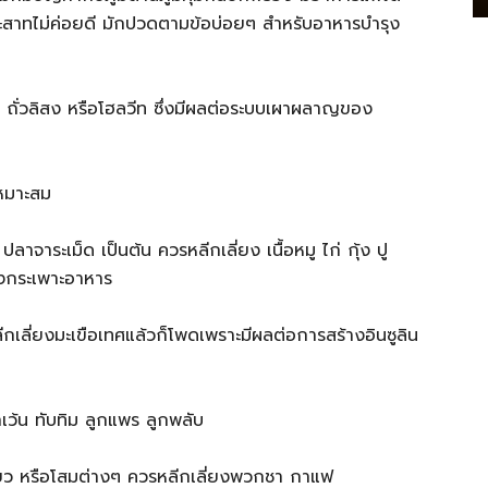
ระสาทไม่ค่อยดี มักปวดตามข้อบ่อยๆ สำหรับอาหารบำรุง
ี ถั่วลิสง หรือโฮลวีท ซึ่งมีผลต่อระบบเผาผลาญของ
เหมาะสม
ลาจาระเม็ด เป็นต้น ควรหลีกเลี่ยง เนื้อหมู ไก่ กุ้ง ปู
งกระเพาะอาหาร
ลีกเลี่ยงมะเขือเทศแล้วก็โพดเพราะมีผลต่อการสร้างอินซูลิน
เว้น ทับทิม ลูกแพร ลูกพลับ
เขียว หรือโสมต่างๆ ควรหลีกเลี่ยงพวกชา กาแฟ