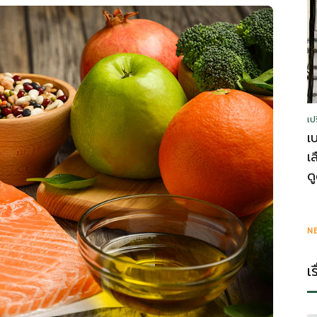
รู้
เป
วา
เ
เ
ด
ไร
N
เ
ตี้