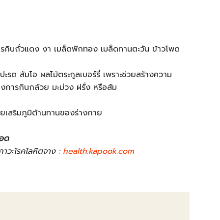
การกินถั่วแดง งา เมล็ดฟักทอง เมล็ดทานตะวัน ข้าวโพด
ับปะรด ส้มโอ ผลไม้ตระกูลเบอร์รี่ เพราะช่วยสร้างความ
ยงการกินกล้วย มะม่วง ฝรั่ง หรือส้ม
่วยเสริมภูมิต้านทานของร่างกาย
ือด
นภาวะโรคโลหิตจาง :
health.kapook.com