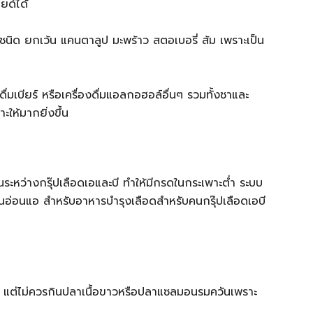
ยด์ได้
ชนิด ยกเว้น แคนตาลูป มะพร้าว สตอเบอรี่ ส้ม เพราะเป็น
่มเบียร์ หรือเครื่องดื่มแอลกอฮอล์อื่นๆ รวมทั้งชาและ
ให้มากยิ่งขึ้น
นระหว่างกรุ๊ปเลือดเอและบี ทำให้มีกรดในกระเพาะต่ำ ระบบ
กันอ่อนแอ สำหรับอาหารบำรุงเลือดสำหรับคนกรุ๊ปเลือดเอบี
งๆ แต่ไม่ควรกินปลาเนื้อขาวหรือปลาแซลมอนรมควันเพราะ