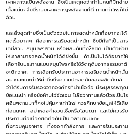
เผาผลาญเป็นพลังงาน จึงเป็นเหตุผลว่าทำไมคนที่มีกล้าม
เนื้อแน่นๆจึงมีระบบเผาผลาญพลังงานที่ดี ทานเท่าไหร่ก็ไม่
อ้วน
และสิ่งสุดท้ายซึ่งเป็นตัวช่วยในการลดน้ำหนักที่อยากจะได้
ผลเร็วมากๆ คืออาหารเสริมลดน้ำหนัก ซึ่งมีทั้งที่เป็นสาร
เคมีล้วน สมุนไพรล้วน หรือผสมกันทั้ง2ชนิด เป็นตัวช่วย
ให้เราสามารถลดน้ำหนักได้ดียิ่งขึ้น ถ้าเป็นไปได้ก็อยากให้
เลือกรับประทานแบบสมุนไพรหรือใช้วัตถุดิบจากธรรมชาติ
จะดีกว่าคะ การเลือกรับประทานอาหารเสริมลดน้ำหนักนั้น
อยากจะแนะนำให้คำนึงถึงความปลอดภัยของผลิตภัณฑ์
ว่าได้รับการรับรองจากองค์กรที่น่าเชื่อถือ มีระบุสรรพคุณ
ข้อแนะนำ หรือข้อห้ามไว้ชัดเจน ไม่ใช่ว่าทานแล้วป่วยเป็นโร
คอื่นๆตามมาก็คงไม่คุ้มค่าเท่าไหร่ ควรศึกษาข้อมูลให้ดีเสีย
ก่อนนะคะ อย่าหลงคำชวนเชื่อหรือโฆษณา และไม่ควรรับ
ประทานต่อเนื่องติดต่อกันเป็นเวลานานนะคะ
ทั้งควบคุมอาหาร ทั้งออกกำลังกาย และการรับประทาน