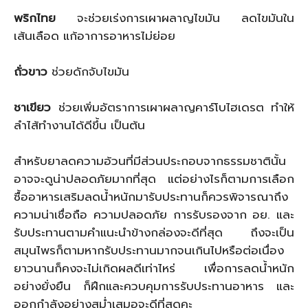
พริกไทย
จะช่วยเร่งการเผาผลาญไขมัน ลดไขมันใน
เส้นเลือด แก้อาการอาหารไม่ย่อย
ถั่วขาว
ช่วยดักจับไขมัน
ชาเขียว
ช่วยเพิ่มอัตราการเผาผลาญคาร์โบไฮเดรต ทำให้
ลำไส้ทำงานได้ดีขึ้น เป็นต้น
สำหรับยาลดความอ้วนที่มีส่วนประกอบจากธรรมชาตินั้น
อาจจะดูน่าปลอดภัยมากที่สุด แต่อย่างไรก็ตามการเลือก
ซื้ออาหารเสริมลดน้ำหนักมารับประทานก็ควรพิจารณาถึง
ความน่าเชื่อถือ ความปลอดภัย การรับรองจาก อย. และ
รับประทานตามคำแนะนำข้างกล่องจะดีที่สุด ถึงจะเป็น
สมุนไพรก็ตามหากรับประทานมากจนเกินไปหรือต่อเนื่อง
ยาวนานก็คงจะไม่เกิดผลดีเท่าไหร่ เพื่อการลดน้ำหนัก
อย่างยั่งยืน ก็ฝึกและควบคุมการรับประทานอาหาร และ
ออกกำลังอย่างสม่ำเสมอจะดีที่สุดคะ