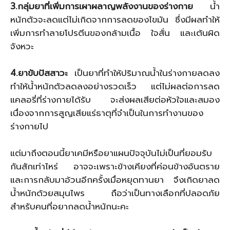
3.กลุ่มยาที่เพิ่มการเผาผลาญพลังงานของร่างกาย
น้ำ
หนักตัวจะลดแต่ไม่เกิดจากการลดของไขมัน ซึ่งมีผลทำให้
เพิ่มการทำลายโปรตีนของกล้ามเนื้อ ใจสั่น และเต้นผิด
จังหวะ
4.ยาขับปัสสาวะ
เป็นยาที่ทำให้ปริมาณน้ำในร่างกายลดลง
ทำให้น้ำหนักตัวลดลงอย่างรวดเร็ว แต่ไม่ผลต่อการลด
แคลอรี่ที่ร่างกายได้รับ จะส่งผลเสียต่อหัวใจและสมอง
เนื่องจากการสูญเสียแร่ธาตุที่จำเป็นในการทำงานของ
ร่างกายไป
แต่มาถึงตอนนี้ยาเคมีหรือยาแผนปัจจุบันไม่เป็นที่ยอมรับ
กันสักเท่าไหร่ อาจจะเพราะข้างเคียงที่ค่อนข้างอันตราย
และการกลับมาอ้วนอีกครั้งเมื่อหยุดทานยา จึงเกิดยาลด
น้ำหนักด้วยสมุนไพร ถือว่าเป็นทางเลือกที่ปลอดภัย
สำหรับคนที่อยากลดน้ำหนักนะคะ