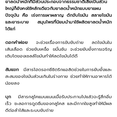
ยาลดน้ำหนักที่มีส่วนประกอบจากธรรมชาติเสียเป็นส่วน
ใหญ่ก็ยังคงใช้หลักเดียวกับยาลดน้ำหนักแบบยาแผน
ปัจจุบัน คือ เร่งการเผาผลาญ ดักจับไขมัน สลายไขมัน
และยาระบาย สมุนไพรที่นิยมนำมาใช้ผลิตยาลดน้ำหนัก
ได้แก่
ดอกคำฝอย
จะช่วยเรื่องการขับขับถ่าย ลดไขมันใน
เส้นเลือด ช่วยขับเหงื่อ ขมิ้นชัน จะช่วยยับยั้งการเจริญ
เติบโตของเซลล์ไขมันทำให้ลดไขมันได้ดี
ส้มแขก
มีสารไฮดรอกซีซิตริกแอสิดช่วยในการยับยั้งและ
สะสมของไขมันส่วนเกินในร่างกาย ช่วยทำให้ทานอาหารได้
น้อยลง
บุก
มีสารกลูโคแมนแนนเมื่อรับประทานไปแล้วจะรู้สึกอิ่ม
เร็ว ชะลอการดูดซึมของกลูโคส และมีกากใยสูงทำให้มีผล
ดีต่อลำไส้และระบบขับถ่าย