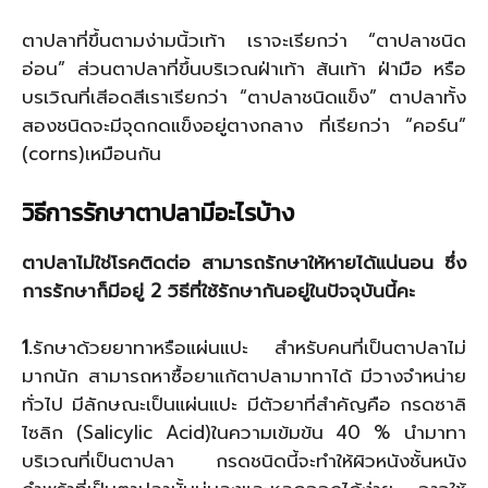
ตาปลาที่ขึ้นตามง่ามนิ้วเท้า เราจะเรียกว่า “ตาปลาชนิด
อ่อน” ส่วนตาปลาที่ขึ้นบริเวณฝ่าเท้า ส้นเท้า ฝ่ามือ หรือ
บรเวิณที่เสีอดสีเราเรียกว่า “ตาปลาชนิดแข็ง” ตาปลาทั้ง
สองชนิดจะมีจุดกดแข็งอยู่ตางกลาง ที่เรียกว่า “คอร์น”
(corns)เหมือนกัน
วิธีการรักษาตาปลามีอะไรบ้าง
ตาปลาไม่ใช่โรคติดต่อ สามารถรักษาให้หายได้แน่นอน ซึ่ง
การรักษาก็มีอยู่ 2 วิธีที่ใช้รักษากันอยู่ในปัจจุบันนี้คะ
1.
รักษาด้วยยาทาหรือแผ่นแปะ สำหรับคนที่เป็นตาปลาไม่
มากนัก สามารถหาซื้อยาแก้ตาปลามาทาได้ มีวางจำหน่าย
ทั่วไป มีลักษณะเป็นแผ่นแปะ มีตัวยาที่สำคัญคือ กรดซาลิ
ไซลิก (Salicylic Acid)ในความเข้มข้น 40 % นำมาทา
บริเวณที่เป็นตาปลา กรดชนิดนี้จะทำให้ผิวหนังชั้นหนัง