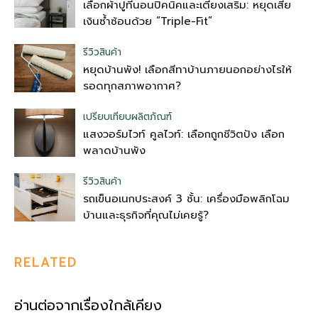
เลือกผ้าปูที่นอนปิคนิคและเตียงเสริม: หยุดเสีย
เงินซ้ำซ้อนด้วย “Triple-Fit”
รีวิวสินค้า
หยุดบ้านพัง! เลือกสีทาบ้านภายนอกอย่างไรให้
รอดทุกสภาพอากาศ?
เปรียบเทียบผลิตภัณฑ์
แสงวอร์มไวท์ คูลไวท์: เลือกถูกชีวิตปัง เลือก
พลาดบ้านพัง
รีวิวสินค้า
รถเข็นอเนกประสงค์ 3 ชั้น: เครื่องมือพลิกโฉม
บ้านและธุรกิจที่คุณไม่เคยรู้?
RELATED
อ่านต่อจากเรื่องใกล้เคียง