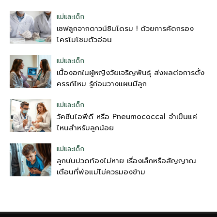
แม่และเด็ก
เซฟลูกจากดาวน์ซินโดรม ! ด้วยการคัดกรอง
โครโมโซมตัวอ่อน
แม่และเด็ก
เนื้องอกในผู้หญิงวัยเจริญพันธุ์ ส่งผลต่อการตั้ง
ครรภ์ไหม รู้ก่อนวางแผนมีลูก
แม่และเด็ก
วัคซีนไอพีดี หรือ Pneumococcal จำเป็นแค่
ไหนสำหรับลูกน้อย
แม่และเด็ก
ลูกบ่นปวดท้องไม่หาย เรื่องเล็กหรือสัญญาณ
เตือนที่พ่อแม่ไม่ควรมองข้าม