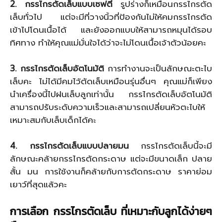
2. กรรไกรตัดเล็บแบบเซฟตี้
รูปร่างก็เหมือนกรรไกรตัด
เล็บทั่วไป แต่จะมีที่วางนิ้วที่ป้องกันไม่ให้คมกรรไกรตัด
เข้าไปโดนเนื้อได้ และยังออกแบบให้สามารถหมุนได้รอบ
ทิศทาง ทำให้คุณแม่มั่นใจได้ว่าจะไม่โดนเนื้อเจ้าตัวน้อยคะ
3. กรรไกรตัดเล็บอัตโนมัติ
การทำงานจะเป็นลักษณะตะไบ
เล็บคะ ไม่ได้มีคมไว้ตัดเล็บเหมือนรุ่นอื่นๆ คุณแม่ก็เพียง
นำเครื่องนี้ไปฝนเล็บลูกเท่านั้น กรรไกรตัดเล็บอัตโนมัติ
สามารถปรับระดับความเร็วและสามารถเปลี่ยนหัวตะไบให้
เหมาะสมกับเล็บเด็กได้คะ
4. กรรไกรตัดเล็บแบบปลายมน
กรรไกรตัดเล็บนี้จะมี
ลักษณะคล้ายกรรไกรตัดกระดาษ แต่จะมีขนาดเล็ก ปลาย
สั้น มน การใช้งานก็คล้ายกับการตัดกระดาษ ราคาย่อม
เยาว์ที่สุดแล้วคะ
การเลือก กรรไกรตัดเล็บ ที่เหมาะกับลูกได้ง่ายๆ