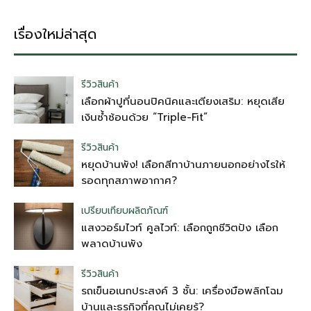
เรื่องใหม่ล่าสุด
รีวิวสินค้า
เลือกผ้าปูที่นอนปิคนิคและเตียงเสริม: หยุดเสีย
เงินซ้ำซ้อนด้วย “Triple-Fit”
รีวิวสินค้า
หยุดบ้านพัง! เลือกสีทาบ้านภายนอกอย่างไรให้
รอดทุกสภาพอากาศ?
เปรียบเทียบผลิตภัณฑ์
แสงวอร์มไวท์ คูลไวท์: เลือกถูกชีวิตปัง เลือก
พลาดบ้านพัง
รีวิวสินค้า
รถเข็นอเนกประสงค์ 3 ชั้น: เครื่องมือพลิกโฉม
บ้านและธุรกิจที่คุณไม่เคยรู้?