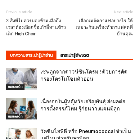
Previous article
Next article
3 สิ่งที่ไม่ควรมองข้ามเมื่อถึง
เลือกเมล็ดกาแฟอย่างไร ให้
เวลาต้องเลือกซื้อเก้าอี้ทานข้าว
เหมาะกับเครื่องทำกาแฟสดที่
เด็ก High Chair
บ้านคุณ
บทความสาระน่ารู้น่าอ่าน
สาระน่ารู้อัพเดต
เซฟลูกจากดาวน์ซินโดรม ! ด้วยการคัด
กรองโครโมโซมตัวอ่อน
แม่และเด็ก
เนื้องอกในผู้หญิงวัยเจริญพันธุ์ ส่งผลต่อ
การตั้งครรภ์ไหม รู้ก่อนวางแผนมีลูก
แม่และเด็ก
วัคซีนไอพีดี หรือ Pneumococcal จำเป็น
แค่ไหนสำหรับลูกน้อย