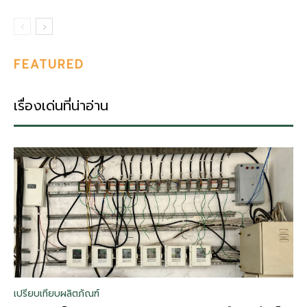
FEATURED
เรื่องเด่นที่น่าอ่าน
เปรียบเทียบผลิตภัณฑ์