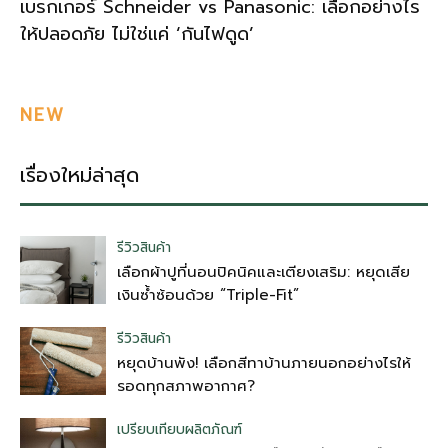
เบรกเกอร์ Schneider vs Panasonic: เลือกอย่างไร
ให้ปลอดภัย ไม่ใช่แค่ ‘กันไฟดูด’
NEW
เรื่องใหม่ล่าสุด
รีวิวสินค้า
เลือกผ้าปูที่นอนปิคนิคและเตียงเสริม: หยุดเสีย
เงินซ้ำซ้อนด้วย “Triple-Fit”
รีวิวสินค้า
หยุดบ้านพัง! เลือกสีทาบ้านภายนอกอย่างไรให้
รอดทุกสภาพอากาศ?
เปรียบเทียบผลิตภัณฑ์