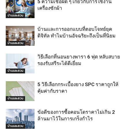
5 ความเชื่อผิด ๆ เกี่ยวกับการใช้งาน
เครื่องซักผ้า
บ้านและสวน
บ้านและการออกแบบที่ตอบโจทย์ยุค
ดิจิทัล ทำไมบ้านอัจฉริยะถึงเป็นที่นิยม
บ้านและสวน
วิธีเลือกที่นอนยางพารา 6 ฟุต หลับสบาย
รองรับสรีระได้ดีเยี่ยม
บ้านและสวน
5 วิธีเลือกกระเบื้องยาง SPC ราคาถูกให้
คุ้มค่ากับราคา
บ้านและสวน
ข้อดีของการซื้อคอนโดราคาไม่เกิน 2
ล้านมาไว้ในการเกร็งกำไร
บ้านและสวน