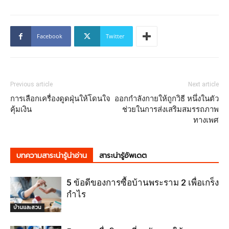
Facebook
Twitter
Previous article
Next article
การเลือกเครื่องดูดฝุ่นให้โดนใจ
ออกกำลังกายให้ถูกวิธี หนึ่งในตัว
คุ้มเงิน
ช่วยในการส่งเสริมสมรรถภาพ
ทางเพศ
บทความสาระน่ารู้น่าอ่าน
สาระน่ารู้อัพเดต
5 ข้อดีของการซื้อบ้านพระราม 2 เพื่อเกร็ง
กำไร
บ้านและสวน