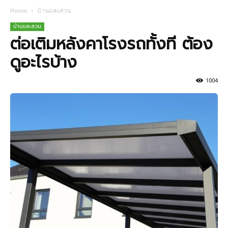
Home
บ้านและสวน
บ้านและสวน
ต่อเติมหลังคาโรงรถทั้งที ต้อง
ดูอะไรบ้าง
1004