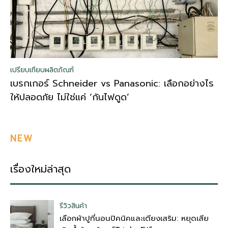
เปรียบเทียบผลิตภัณฑ์
เบรกเกอร์ Schneider vs Panasonic: เลือกอย่างไร
ให้ปลอดภัย ไม่ใช่แค่ ‘กันไฟดูด’
NEW
เรื่องใหม่ล่าสุด
รีวิวสินค้า
เลือกผ้าปูที่นอนปิคนิคและเตียงเสริม: หยุดเสีย