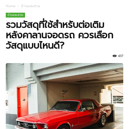
Home
บ้านและสวน
บ้านและสวน
รวมวัสดุที่ใช้สำหรับต่อเติม
หลังคาลานจอดรถ ควรเลือก
วัสดุแบบไหนดี?
437