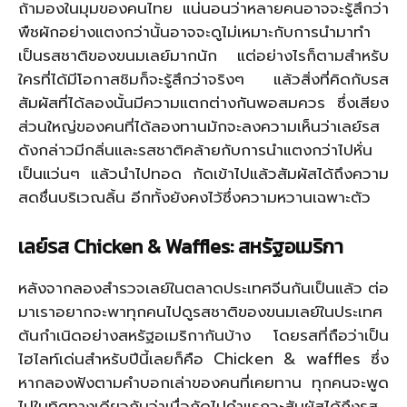
ถ้ามองในมุมของคนไทย แน่นอนว่าหลายคนอาจจะรู้สึกว่า
พืชผักอย่างแตงกว่านั้นอาจจะดูไม่เหมาะกับการนำมาทำ
เป็นรสชาติของขนมเลย์มากนัก แต่อย่างไรก็ตามสำหรับ
ใครที่ได้มีโอกาสชิมก็จะรู้สึกว่าจริงๆ แล้วสิ่งที่คิดกับรส
สัมผัสที่ได้ลองนั้นมีความแตกต่างกันพอสมควร ซึ่งเสียง
ส่วนใหญ่ของคนที่ได้ลองทานมักจะลงความเห็นว่าเลย์รส
ดังกล่าวมีกลิ่นและรสชาติคล้ายกับการนำแตงกว่าไปหั่น
เป็นแว่นๆ แล้วนำไปทอด กัดเข้าไปแล้วสัมผัสได้ถึงความ
สดชื่นบริเวณลิ้น อีกทั้งยังคงไว้ซึ่งความหวานเฉพาะตัว
เลย์รส
Chicken & Waffles:
สหรัฐอเมริกา
หลังจากลองสำรวจเลย์ในตลาดประเทศจีนกันเป็นแล้ว ต่อ
มาเราอยากจะพาทุกคนไปดูรสชาติของขนมเลย์ในประเทศ
ต้นกำเนิดอย่างสหรัฐอเมริกากันบ้าง โดยรสที่ถือว่าเป็น
ไฮไลท์เด่นสำหรับปีนี้เลยก็คือ Chicken & waffles ซึ่ง
หากลองฟังตามคำบอกเล่าของคนที่เคยทาน ทุกคนจะพูด
ไปในทิศทางเดียวกันว่าเมื่อกัดไปคำแรกจะสัมผัสได้ถึงรส