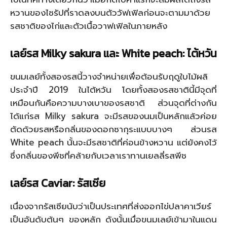
หวานของไซรัปที่ราดลงบนตัววัฟเฟิลก่อนจะตามมาด้วย
รสชาติของไก่และตัวเนื้อวาฟเฟิลในภายหลัง
เลย์รส
Milky sakura
และ
White peach:
ไต้หวัน
ขนมเลย์ทั้งสองรสนี้วางจำหน่ายเพื่อต้อนรับฤดูใบไม้ผลิ
ประจำปี 2019 ในไต้หวัน โดยทั้งสองรสชาตินี้มีจุดที่
เหมือนกันคือความบางเบาของรสชาติ ส่วนจุดที่ต่างกัน
ได้แก่รส Milky sakura จะมีรสของนมเป็นหลักแล้วค่อย
ตัดด้วยรสหรือกลิ่นของดอกซากุระแบบบางๆ ส่วนรส
White peach นั้นจะมีรสชาติที่ค่อนข้างหวาน แต่ยังคงไว้
ซึ่งกลิ่นของพีชที่คล้ายกับเวลาเราทานเยลลี่รสพีช
เลย์รส
Caviar:
รัสเซีย
เนื่องจากรัสเซียนับว่าเป็นประเทศที่ส่งออกไข่ปลาคาเวียร์
เป็นอันดับต้นๆ ของหลัก ดังนั้นเมื่อขนมเลย์เข้ามาในแดน