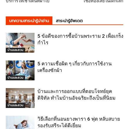
บริการให้เช่าเต็นท์ผ้าใบ
เชื้อท้องเสียในเด็กเล็ก
บทความสาระน่ารู้น่าอ่าน
สาระน่ารู้อัพเดต
5 ข้อดีของการซื้อบ้านพระราม 2 เพื่อเกร็ง
กำไร
บ้านและสวน
5 ความเชื่อผิด ๆ เกี่ยวกับการใช้งาน
เครื่องซักผ้า
บ้านและสวน
บ้านและการออกแบบที่ตอบโจทย์ยุค
ดิจิทัล ทำไมบ้านอัจฉริยะถึงเป็นที่นิยม
บ้านและสวน
วิธีเลือกที่นอนยางพารา 6 ฟุต หลับสบาย
รองรับสรีระได้ดีเยี่ยม