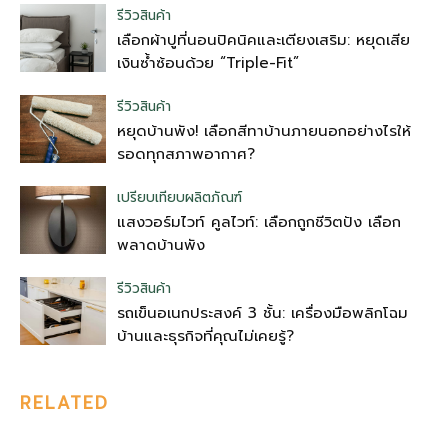
รีวิวสินค้า
เลือกผ้าปูที่นอนปิคนิคและเตียงเสริม: หยุดเสีย
เงินซ้ำซ้อนด้วย “Triple-Fit”
รีวิวสินค้า
หยุดบ้านพัง! เลือกสีทาบ้านภายนอกอย่างไรให้
รอดทุกสภาพอากาศ?
เปรียบเทียบผลิตภัณฑ์
แสงวอร์มไวท์ คูลไวท์: เลือกถูกชีวิตปัง เลือก
พลาดบ้านพัง
รีวิวสินค้า
รถเข็นอเนกประสงค์ 3 ชั้น: เครื่องมือพลิกโฉม
บ้านและธุรกิจที่คุณไม่เคยรู้?
RELATED