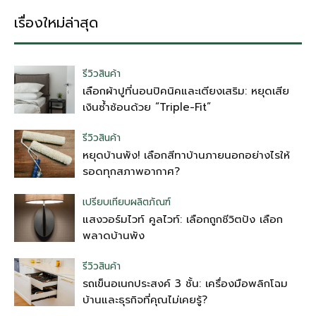
เรื่องใหม่ล่าสุด
รีวิวสินค้า
เลือกผ้าปูที่นอนปิคนิคและเตียงเสริม: หยุดเสีย
เงินซ้ำซ้อนด้วย “Triple-Fit”
รีวิวสินค้า
หยุดบ้านพัง! เลือกสีทาบ้านภายนอกอย่างไรให้
รอดทุกสภาพอากาศ?
เปรียบเทียบผลิตภัณฑ์
แสงวอร์มไวท์ คูลไวท์: เลือกถูกชีวิตปัง เลือก
พลาดบ้านพัง
รีวิวสินค้า
รถเข็นอเนกประสงค์ 3 ชั้น: เครื่องมือพลิกโฉม
บ้านและธุรกิจที่คุณไม่เคยรู้?