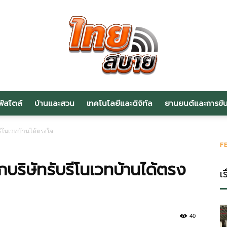
ฟ์สไตล์
บ้านและสวน
เทคโนโลยีและดิจิทัล
ยานยนต์และการขับข
สาระ
ับรีโนเวทบ้านได้ตรงใจ
F
ือกบริษัทรับรีโนเวทบ้านได้ตรง
เร
น่า
40