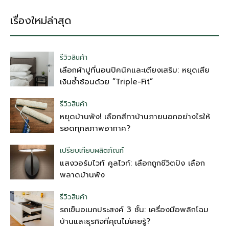
เรื่องใหม่ล่าสุด
รีวิวสินค้า
เลือกผ้าปูที่นอนปิคนิคและเตียงเสริม: หยุดเสีย
เงินซ้ำซ้อนด้วย “Triple-Fit”
รีวิวสินค้า
หยุดบ้านพัง! เลือกสีทาบ้านภายนอกอย่างไรให้
รอดทุกสภาพอากาศ?
เปรียบเทียบผลิตภัณฑ์
แสงวอร์มไวท์ คูลไวท์: เลือกถูกชีวิตปัง เลือก
พลาดบ้านพัง
รีวิวสินค้า
รถเข็นอเนกประสงค์ 3 ชั้น: เครื่องมือพลิกโฉม
บ้านและธุรกิจที่คุณไม่เคยรู้?