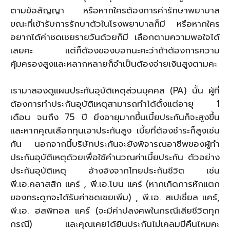
ตามข้อสัญญา หรือหากใครต้องการค่ารักษาพยาบาล
ขณะที่เข้ารับการรักษาตัวในโรงพยาบาลก็มี หรือหากใคร
อยากได้ค่าชดเชยรายวันด้วยก็มี เลือกตามความพอใจได้
เลยคะ แต่ก็ต้องของบอกนะคะว่าถ้าต้องการความ
คุ้มครองสูงและหลากหลายก็จำเป็นต้องจ่ายเงินสูงตามคะ
เรามาลองดูแผนประกันอุบัติเหตุส่วนบุคคล (PA) นั้น ผู้ที่
ต้องการทำประกันอุบัติเหตุสามารถทำได้ตั้งแต่อายุ 1
เดือน จนถึง 75 ปี ยิ่งอายุมากขึ้นเบี้ยประกันก็จะสูงขึ้น
และหากคุณเลือกทุนเอาประกันสูง เบี้ยที่ต้องชำระก็สูงเช่น
กัน นอกจากนี้บริษัทประกันจะยังพิจารณอาชีพของผู้ทำ
ประกันอุบัติเหตุด้วยเพื่อใช้คำนวณค่าเบี้ยประกัน ตัวอย่าง
ประกันอุบัติเหตุ อ้างอิงจากไทยประกันชีวิต เช่น
พี.เอ.คลาสสิก แคร์ , พี.เอ.โบน แคร์ (หากเกิดการหักแตก
ของกระดูกจะได้รับค่าชดเชยเพิ่ม) , พี.เอ. สเปเชี่ยล แคร์,
พี.เอ. ฮสพิทอล แคร์ (จะมีค่าปลงศพในกรณีเสียชีวิตทุก
กรณี) และคุณเคยได้ยินประกันไม่เคลมมีคืนไหมคะ