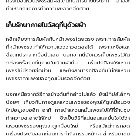
ครั้งเมื่อแหวนเพชรสัมผัสโดนกับสารบางประเภท อาจจะ
ทำให้ยากแก่การทำความสะอาดอีกด้วย
เก็บรักษาภายในวัสดุที่บุด้วยผ้า
หลีกเลี่ยงการสัมผัสกับหน้าเพชรโดยตรง เพราะการสัมผัส
ที่หน้าเพชรจะทำให้ความแวววาวลดลงได้ เพราะเหงื่อและ
สิ่งสกปรกจากมือนั่นเอง นอกจากนี้ยังควรเก็บเพชรไว้ใน
กล่องหรือถุงที่บุภายในด้วยผ้านิ่ม เพื่อปกป้องให้แหวน
เพชรไม่มีรอยขีดข่วน และยังสามารถป้องกันไม่ให้แหวน
เพชรราคาแพงของคุณเป็นรอยอีกด้วย
นอกเหนือจากวิธีการข้างต้นที่กล่าวไปแล้ว ยังมีทิปส์เล็กๆ
น้อยๆ เกี่ยวกับการดูแลแหวนเพชรของคุณให้ดูเหมือนวง
ใหม่อยู่เสมออีก อาทิ การนำแหวนหมั้นเพชรไปให้ที่ร้านชุบ
ทำความสะอาดให้ใหม่ ซึ่งเป็นวิธีที่แน่นอนและมั่นใจได้ว่า
แหวนเพชรของคุณจะดูเหมือนใหม่ หรือแม้แต่การถอด
เครื่องประดับออกก่อนการทำกิจกรรมหนักๆ สำหรับขาลุย