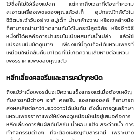
ไว้ซึ่งก็ไม่ใช่เรื่องแปลก แต่หากถึงเวลาที่ต้องทำความ
สะอาดเครื่องเพชรของคุณแล้วล่ะก็ อุปกรณ์ใกล้ตัวใน
ชีวิตประจำวันอย่าง สบู่เด็ก น้ำยาล้างจาน หรือเจลล้างมือ
ก็สามารถนำมาใช้ทดแทนกันได้ในกรณีสุดวิสัย หรืออีกวิธี
หนึ่งที่ได้ผลคือการนำแอมโมเนียผสมกับน้ำเปล่า แล้วใช้
แปรงขนนิ่มขัดถูเบาๆ เพียงแค่นี้คุณก็จะได้แหวนเพชรที่
เหมือนใหม่กลับคืนมาโดยที่ไม่เกิดความเสียหายต่อแหวน
เพชรราคาแพงของคุณแล้ว
หลีกเลี่ยงคลอรีนและสารเคมีทุกชนิด
ถึงแม้ว่าเนื้อเพชรนั้นจะมีความแข็งแกร่งแต่เมื่อต้องเผชิญ
กับสารเคมีต่างๆ อาทิ คลอรีน แอลกอฮอลล์ ก็สามารถ
ส่งผลเสียต่อความแวววาวได้เช่นกัน ดังนั้นการดูแลรักษา
แหวนเพชรราคาแพงให้ยังคงดูเหมือนใหม่อยู่เสมอคือการ
หลีกเลี่ยงการสัมผัสกับโลชั่น น้ำหอม แป้ง สระว่ายน้ำ การ
ทำกิจกรรมต่างๆ ที่จะต้องเผชิญกับสารเคมี เพราะบาง