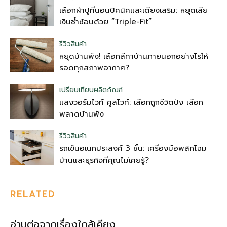
เลือกผ้าปูที่นอนปิคนิคและเตียงเสริม: หยุดเสีย
เงินซ้ำซ้อนด้วย “Triple-Fit”
รีวิวสินค้า
หยุดบ้านพัง! เลือกสีทาบ้านภายนอกอย่างไรให้
รอดทุกสภาพอากาศ?
เปรียบเทียบผลิตภัณฑ์
แสงวอร์มไวท์ คูลไวท์: เลือกถูกชีวิตปัง เลือก
พลาดบ้านพัง
รีวิวสินค้า
รถเข็นอเนกประสงค์ 3 ชั้น: เครื่องมือพลิกโฉม
บ้านและธุรกิจที่คุณไม่เคยรู้?
RELATED
อ่านต่อจากเรื่องใกล้เคียง