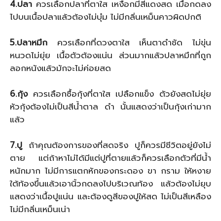
4.ปลา
ควรเลือกปลาที่ตาใส เหงือกมีสีแดงสด เมื่อกดลง
ไปบนเนื้อปลาแล้วต้องไม่บุ๋ม ไม่มีกลิ่นเหม็นคาวผิดปกติ
5.ปลาหมึก
ควรเลือกที่ดวงตาใส เห็นตาดำชัด ไม่ขุ่น
หนวดไม่ยุ่ย เนื้อตัวต้องแน่น ส่วนมากแล้วปลาหมึกที่ถูก
ลอกหนังแล้วมักจะไม่ค่อยสด
6.กุ้ง
ควรเลือกซื้อกุ้งที่ตาใส เปลือกแข็ง ตัวยังสดไม่ยุ่ย
หัวกุ้งต้องไม่เป็นสีน้ำตาล ดำ นั้นแสดงว่าเป็นกุ้งเก่ามาก
แล้ว
7.ปู
ถ้าคุณต้องการของที่สดจริง ปูก็ควรมีชีวิตอยู่ยังไม่
ตาย แต่ถ้าหาไม่ได้มีแต่ปูที่ตายแล้วก็ควรเลือกตัวที่มีน้ำ
หนักมาก ไม่มีการแตกหักของกระดอง ขา กราม ให้หงาย
ใต้ท้องขึ้นแล้วเอานิ้วกดลงไปบริเวณท้อง แล้วต้องไม่ยุบ
แสดงว่าเนื้อปูแน่น และต้องดูสีของปูให้สด ไม่เป็นสีเหลือง
ไม่มีกลิ่นเหม็นเน่า