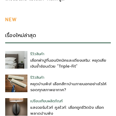
NEW
เรื่องใหม่ล่าสุด
รีวิวสินค้า
เลือกผ้าปูที่นอนปิคนิคและเตียงเสริม: หยุดเสีย
เงินซ้ำซ้อนด้วย “Triple-Fit”
รีวิวสินค้า
หยุดบ้านพัง! เลือกสีทาบ้านภายนอกอย่างไรให้
รอดทุกสภาพอากาศ?
เปรียบเทียบผลิตภัณฑ์
แสงวอร์มไวท์ คูลไวท์: เลือกถูกชีวิตปัง เลือก
พลาดบ้านพัง