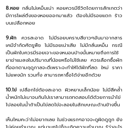
8.หอย
กลิ่นไม่เหม็นเน่า หอยควรมีชีวิตโดยการสักเกตว่า
มีการโผล่ติ่งของหอยออกมาแล้ว ต้องไม่มีรอยแตก ร้าว
บนเปลือกหอย
9.ผัก
ควรสะอาด ไม่มีรอยบคราบสีขาวๆอันมาจากสาร
เคมีจำกัดศัตรูพืช ไม่มีรอยเน่าเสีย ไม่มีกลิ่นเหม็น กรณี
เป็นผักใบควรมีรอยเจาะของหนอนบ้างนั้นหมายถึงการใช้
ยาฆ่าแมลงในปริมาณที่น้อยหรือไม่ใช้เลย ควรเลือกซื้อผัก
ที่ออกตามฤดูกาลจะดีเพราะจะทำให้ได้ผักที่สด ใหม่ ราคา
ไม่แพงนัก รวมทั้ง สามารถหาซื้อได้ง่ายอีกด้วย
10.ไข่
เปลือกไข่ต้องสะอาด ผิวหยาบเล็กน้อย ไม่มีสีคล้ำ
น้ำหนักไม่เบาจนกินไปเราสามารถทดสอบได้ด้วยการนำไข่
ไปลอยในน้ำถ้าเป็นไข่สดไข่จะลอยในลักษษณะด้านข้างขึ้น
เห็นไหมคะว่าไม่อยากเลย ในช่วงแรกๆอาจจะดูผิดดูถูก ยัง
ไม่ค่อยชำนาญ แต่นานๆไปก็จะเกิดความชำนาญ รู้ว่าอะไร