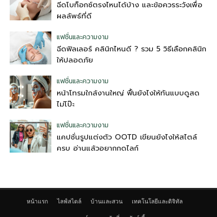
ฉีดโบท็อกซ์ตรงไหนได้บ้าง และข้อควรระวังเพื่อ
ผลลัพธ์ที่ดี
แฟชั่นและความงาม
ฉีดฟิลเลอร์ คลินิกไหนดี ? รวม 5 วิธีเลือกคลินิก
ให้ปลอดภัย
แฟชั่นและความงาม
หน้าโทรมใกล้งานใหญ่ ฟื้นยังไงให้ทันแบบดูสด
ไม่โป๊ะ
แฟชั่นและความงาม
แคปชั่นรูปแต่งตัว OOTD เขียนยังไงให้สไตล์
ครบ อ่านแล้วอยากกดไลก์
หน้าแรก
ไลฟ์สไตล์
บ้านและสวน
เทคโนโลยีและดิจิทัล