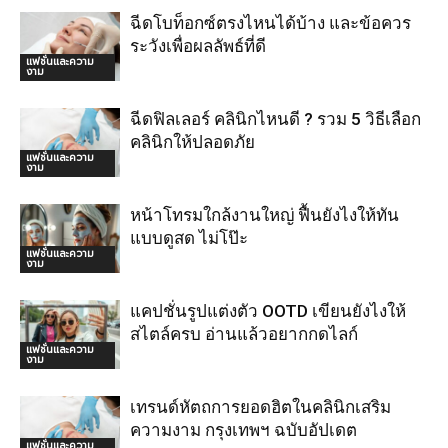
ฉีดโบท็อกซ์ตรงไหนได้บ้าง และข้อควร
ระวังเพื่อผลลัพธ์ที่ดี
แฟชั่นและความ
งาม
ฉีดฟิลเลอร์ คลินิกไหนดี ? รวม 5 วิธีเลือก
คลินิกให้ปลอดภัย
แฟชั่นและความ
งาม
หน้าโทรมใกล้งานใหญ่ ฟื้นยังไงให้ทัน
แบบดูสด ไม่โป๊ะ
แฟชั่นและความ
งาม
แคปชั่นรูปแต่งตัว OOTD เขียนยังไงให้
สไตล์ครบ อ่านแล้วอยากกดไลก์
แฟชั่นและความ
งาม
เทรนด์หัตถการยอดฮิตในคลินิกเสริม
ความงาม กรุงเทพฯ ฉบับอัปเดต
แฟชั่นและความ