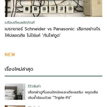
เปรียบเทียบผลิตภัณฑ์
เบรกเกอร์ Schneider vs Panasonic: เลือกอย่างไร
ให้ปลอดภัย ไม่ใช่แค่ ‘กันไฟดูด’
NEW
เรื่องใหม่ล่าสุด
รีวิวสินค้า
เลือกผ้าปูที่นอนปิคนิคและเตียงเสริม: หยุดเสีย
เงินซ้ำซ้อนด้วย “Triple-Fit”