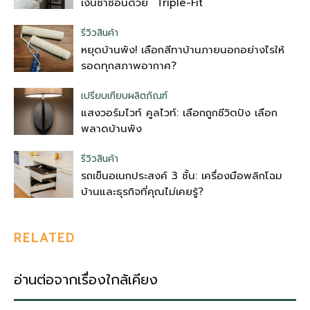
เงินซ้ำซ้อนด้วย “Triple-Fit”
รีวิวสินค้า
หยุดบ้านพัง! เลือกสีทาบ้านภายนอกอย่างไรให้
รอดทุกสภาพอากาศ?
เปรียบเทียบผลิตภัณฑ์
แสงวอร์มไวท์ คูลไวท์: เลือกถูกชีวิตปัง เลือก
พลาดบ้านพัง
รีวิวสินค้า
รถเข็นอเนกประสงค์ 3 ชั้น: เครื่องมือพลิกโฉม
บ้านและธุรกิจที่คุณไม่เคยรู้?
RELATED
อ่านต่อจากเรื่องใกล้เคียง