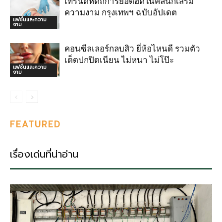
เทรนด์หัตถการยอดฮิตในคลินิกเสริม
ความงาม กรุงเทพฯ ฉบับอัปเดต
แฟชั่นและความ
งาม
คอนซีลเลอร์กลบสิว ยี่ห้อไหนดี รวมตัว
เด็ดปกปิดเนียน ไม่หนา ไม่โป๊ะ
แฟชั่นและความ
งาม
FEATURED
เรื่องเด่นที่น่าอ่าน