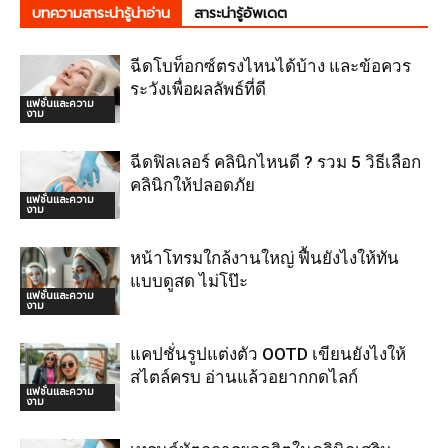
บทความสาระน่ารู้น่าอ่าน
สาระน่ารู้อัพเดต
ฉีดโบท็อกซ์ตรงไหนได้บ้าง และข้อควร
ระวังเพื่อผลลัพธ์ที่ดี
แฟชั่นและความ
งาม
ฉีดฟิลเลอร์ คลินิกไหนดี ? รวม 5 วิธีเลือก
คลินิกให้ปลอดภัย
แฟชั่นและความ
งาม
หน้าโทรมใกล้งานใหญ่ ฟื้นยังไงให้ทัน
แบบดูสด ไม่โป๊ะ
แฟชั่นและความ
งาม
แคปชั่นรูปแต่งตัว OOTD เขียนยังไงให้
สไตล์ครบ อ่านแล้วอยากกดไลก์
แฟชั่นและความ
งาม