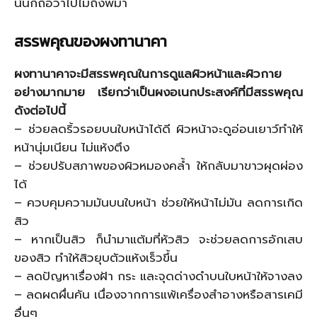
นั้นก็ถือว่าไปไม่ถึงพม่า
สรรพคุณของผงทานาคา
ผงทานาคาจะมีสรรพคุณในการดูแลผิวหน้าและผิวกาย
อย่างมากมาย เรียกว่าเป็นผงอเนกประสงค์ที่มีสรรพคุณ
ดังต่อไปนี้
– ช่วยลดริ้วรอยบนใบหน้าได้ดี ผิวหน้าจะดูอ่อนเยาว์ทำให้
หน้านุ่มเนียน ไม่แห้งตึง
– ช่วยปรับสภาพของผิวหมองคล้ำ ให้กลับมาขาวผุดผ่อง
ได้
– ควบคุมความมันบนใบหน้า ช่วยให้หน้าไม่มัน ลดการเกิด
สิว
– หากเป็นสิว ก็นำมาแต้มที่หัวสิว จะช่วยลดการอักเสบ
ของสิว ทำให้สิวยุบตัวแห้งเร็วขึ้น
– ลดปัญหาเรื่องฝ้า กระ และจุดด่างดำบนใบหน้าให้จางลง
– ลดผดผื่นคัน เนื่องจากการแพ้เครื่องสำอางหรือสารเคมี
อื่นๆ