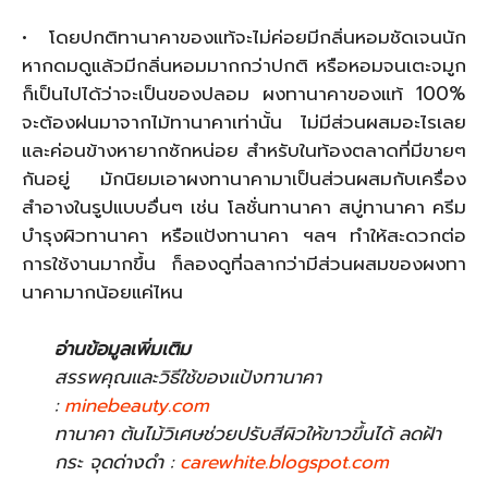
• โดยปกติทานาคาของแท้จะไม่ค่อยมีกลิ่นหอมชัดเจนนัก
หากดมดูแล้วมีกลิ่นหอมมากกว่าปกติ หรือหอมจนเตะจมูก
ก็เป็นไปได้ว่าจะเป็นของปลอม ผงทานาคาของแท้ 100%
จะต้องฝนมาจากไม้ทานาคาเท่านั้น ไม่มีส่วนผสมอะไรเลย
และค่อนข้างหายากซักหน่อย สำหรับในท้องตลาดที่มีขายๆ
กันอยู่ มักนิยมเอาผงทานาคามาเป็นส่วนผสมกับเครื่อง
สำอางในรูปแบบอื่นๆ เช่น โลชั่นทานาคา สบู่ทานาคา ครีม
บำรุงผิวทานาคา หรือแป้งทานาคา ฯลฯ ทำให้สะดวกต่อ
การใช้งานมากขึ้น ก็ลองดูที่ฉลากว่ามีส่วนผสมของผงทา
นาคามากน้อยแค่ไหน
อ่านข้อมูลเพิ่มเติม
สรรพคุณและวิธีใช้ของแป้งทานาคา
:
minebeauty.com
ทานาคา ต้นไม้วิเศษช่วยปรับสีผิวให้ขาวขึ้นได้ ลดฝ้า
กระ จุดด่างดำ :
carewhite.blogspot.com