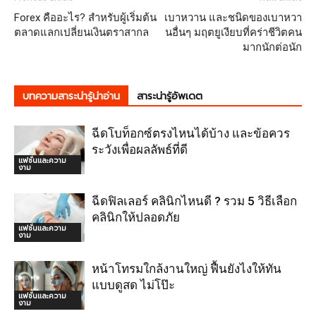
Forex คืออะไร? สำหรับผู้เริ่มต้น
เบาหวาน และชนิดของเบาหวา
ตลาดแลกเปลี่ยนเงินตราสากล
นอื่นๆ มฤตยูเงียบที่คร่าชีวิตคน
มากนักต่อนัก
บทความสาระน่ารู้น่าอ่าน
สาระน่ารู้อัพเดต
ฉีดโบท็อกซ์ตรงไหนได้บ้าง และข้อควร
ระวังเพื่อผลลัพธ์ที่ดี
แฟชั่นและความ
งาม
ฉีดฟิลเลอร์ คลินิกไหนดี ? รวม 5 วิธีเลือก
คลินิกให้ปลอดภัย
แฟชั่นและความ
งาม
หน้าโทรมใกล้งานใหญ่ ฟื้นยังไงให้ทัน
แบบดูสด ไม่โป๊ะ
แฟชั่นและความ
งาม