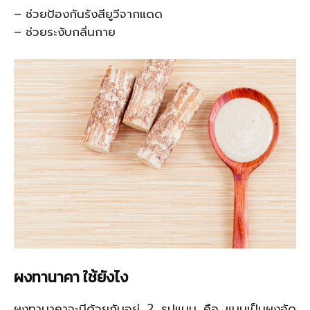
– ช่วยป้องกันรังสียูวีจากแดด
– ช่วยระงับกลิ่นกาย
ผงทานาคา ใช้ยังไง
ผงทานาคาจะมีด้วยกันอยู่ 2 รูปแบบ คือ แบบเป็นผงอัด