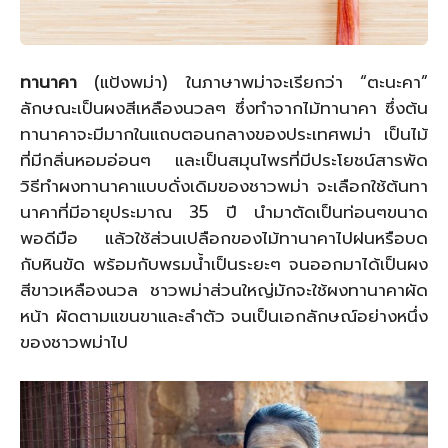
ทานาคา
(แป้งพม่า) ในภาษาพม่าจะเรียกว่า “ตะนะคา”
ลักษณะเป็นผงสีเหลืองนวลๆ ซึ่งทำจากไม้ทานาคา ซึ่งต้น
ทานาคาจะมีมากในแถบตอนกลางของประเทศพม่า เป็นไม้
ที่มีกลิ่นหอมอ่อนๆ และเป็นสมุนไพรที่มีประโยชน์สารพัด
วิธีทำผงทานาคาแบบดั่งเดิมของชาวพม่า จะเลือกใช้ต้นทา
นาคาที่มีอายุประมาณ 35 ปี นำมาตัดเป็นท่อนๆขนาด
พอดีมือ แล้วใช้ส่วนเปลือกของไม้ทานาคาไปฝนหรือบด
กับหินขัด พร้อมกับพรมน้ำเป็นระยะๆ จนออกมาได้เป็นผง
สีขาวเหลืองนวล ชาวพม่าส่วนใหญ่มักจะใช้ผงทานาคาผัด
หน้า ผัดตามแขนขาและลำตัว จนเป็นเอกลักษณ์อย่างหนึ่ง
ของชาวพม่าไป