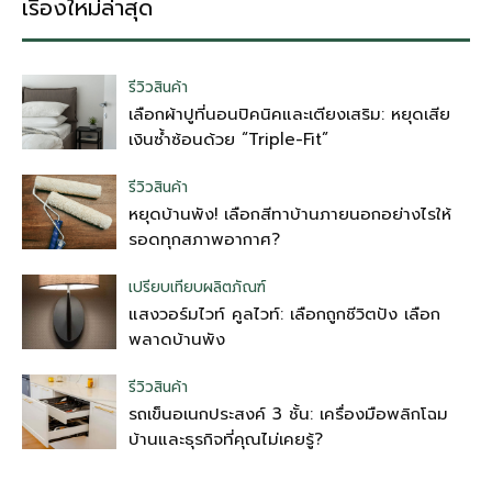
เรื่องใหม่ล่าสุด
รีวิวสินค้า
เลือกผ้าปูที่นอนปิคนิคและเตียงเสริม: หยุดเสีย
เงินซ้ำซ้อนด้วย “Triple-Fit”
รีวิวสินค้า
หยุดบ้านพัง! เลือกสีทาบ้านภายนอกอย่างไรให้
รอดทุกสภาพอากาศ?
เปรียบเทียบผลิตภัณฑ์
แสงวอร์มไวท์ คูลไวท์: เลือกถูกชีวิตปัง เลือก
พลาดบ้านพัง
รีวิวสินค้า
รถเข็นอเนกประสงค์ 3 ชั้น: เครื่องมือพลิกโฉม
บ้านและธุรกิจที่คุณไม่เคยรู้?