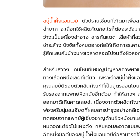
สบู่น้ำผึ้งแอมเวย์
ตัวปราบเซียนที่เกิดมาเพื่อ
ลำบาก จะเลือกใช้ผลิตภัณฑ์อะไรก็ต้องระวังมา
ว่าจะเป็นเครื่องสำอาง สารกันแดด เสื้อผ้าที่
ชำระล้าง ปัจจัยทั้งหมดอาจก่อให้เกิดการระคายเ
รู้สึกแสบคันบ้างบางเวลาตลอดไปจนถึงผิวลอกไ
สำหรับสาวๆ คนไหนที่เผชิญปัญหาสภาพผิวแบบนี้
ทางเลือกหนึ่งเลยทีเดียว เพราะว่าสบู่น้ำผึ้งแ
คุณสมบัติของตัวผลิตภัณฑ์ที่เป็นสูตรอ่อนโย
รับรองจากแพทย์ผิวหนังอีกด้วย ทำให้สาวๆ สาม
ออกมาดีเกินคาดเลยล่ะ เนื่องจากตัวผลิตภัณฑ์เป
ฟองครีมนุ่มละเอียดที่ผสมสารบำรุงอย่างกลี
ทดสอบจากแพทย์ผู้เชี่ยวชาญด้านผิวหนังมา
หมดจดแต่ผิวไม่แห้งตึง กลิ่นหอมสะอาดแบ
อีกหนึ่งข้อดีของสบู่น้ำผึ้งแอมเวย์คือสามารถใ