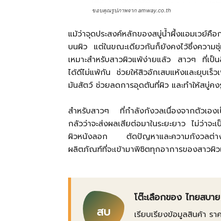
ขอบคุณรูปภาพจาก amway.co.th
แม้ว่าจุดประสงค์หลักของสบู่น้ำผึ้งแอมเวย์ค
บนผิว แต่ในขณะเดียวกันก็ยังคงไว้ซึ่งความชุ่
เหมาะสำหรับสาวผิวแพ้ง่ายแล้ว สาวๆ ที่เป็นสิว
ได้ดีไม่แพ้กัน ช่วยให้สิวอักเสบแห้งและยุบเร็
มันสัตว์ ช่วยลดการอุดตันที่ผิว และทำให้สบู่ค
สำหรับสาวๆ ที่กำลังกังวลเนื่องจากตัวเองเ
กลัวว่าจะส่งผลเสียต่อมาในระยะยาว ไม่ว่าจ
ผิวหนังลอก ตัดปัญหาและความกังวลต่างๆ
ผลิตภัณฑ์ที่จะเข้ามาพิชิตทุกอาการของสาวผิวแ
โต๊ะเลือกของ ไทยสบาย
สบ
เรียบเรียงข้อมูลสินค้า รา