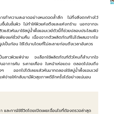
ือการทำความสะอาดอย่างหมดจดล้ำลึก ไม่ทิ้งสิ่งตกค้างไว้
มชื้นในชั้นผิว ไม่ทำให้ผิวแห้งตึงและแห้งกร้าน นอกจากจะ
แล้วหันมาใช้สบู่น้ำผึ้งแอมเวย์ตัวนี้ก็ช่วยปลอบประโลมผิว
วเพียงแค่ชั่วข้ามคืน เนื่องจากตัวผลิตภัณฑ์ไม่ได้ผสมจากไข
งรูปเป็นก้อน ใช้ได้นานโดยที่ไม่ละลายก่อนถึงเวลาอันควร
ป็นสาวผิวแพ้ง่าย จะเลือกใช้ผลิตภัณฑ์ตัวไหนก็ลำบากใจ
ะเป็นอาการคัน ระคายเคือง ใบหน้าเห่อแดง ตลอดไปจนถึง
 ออกไปได้เลยแล้วหันมาทดลองใช้สบู่น้ำผึ้งแอมเวย์
พ้ง่ายให้กลับมามีผิวสุขภาพดีอีกครั้งได้อย่างแน่นอน
คา และการใช้ชีวิตโดยเปิดเผยเงื่อนไขที่ต้องตรวจล่าสุด