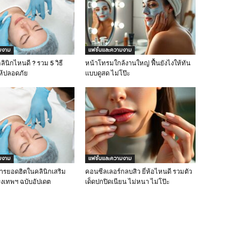
มงาม
แฟชั่นและความงาม
ลินิกไหนดี ? รวม 5 วิธี
หน้าโทรมใกล้งานใหญ่ ฟื้นยังไงให้ทัน
ให้ปลอดภัย
แบบดูสด ไม่โป๊ะ
มงาม
แฟชั่นและความงาม
ารยอดฮิตในคลินิกเสริม
คอนซีลเลอร์กลบสิว ยี่ห้อไหนดี รวมตัว
งเทพฯ ฉบับอัปเดต
เด็ดปกปิดเนียน ไม่หนา ไม่โป๊ะ