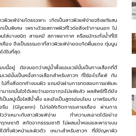
สาวผิวแพ้ง่ายโดยเฉพาะ เกิดเป็นสาวผิวแพ้ง่ายจริงแท้แสน
กเป็นพิเศษ เพราะด้วยสภาพผิวที่ไวต่อสิ่งเร้าภายนอก ไม่
สวมใส่บางชนิด สารเคมี สภาพอากาศ หรือแม้กระทั่งน้ำที่ใช้
ไทย
คือง จึงเป็นธรรมดาที่สาวผิวแพ้ง่ายจะเกิดผื่นแดง ตุ่มนูน
ด้ในที่สุด
อยู่ ต้องบอกว่าสบู่น้ำผึ้งแอมเวย์นั้นเป็นทางเลือกที่ดี
อมเวย์นั้นเป็นหนึ่งทางเลือกสำหรับสาวๆ ที่ใช้อะไรก็แพ้ กับ
สบาย(ดอท)คอม
น ไม่ทิ้งสิ่งตกค้างบนผิว แถมยังผ่านการทดสอบการแพ้และ
ารถมั่นใจได้เลยว่านอกจากจะไม่แพ้แล้ว ผลลัพธ์ที่ได้ยัง
็นสบู่เนื้อใสสีน้ำผึ้ง และยังเป็นสูตรอ่อนโยน มาพร้อมกับ
เซอรีน (Glycerin) ไม่ก่อให้เกิดการระคายเคือง ผ่านการ
แล้วว่าเหมาะกับสาวผิวแพ้ง่าย ทำความสะอาดได้อย่าง
บพฤกษชาติ สกัดจากธรรมชาติ ไม่ผสมน้ำหอมและพาราเบน
ช้ได้ทั้งผิวหน้าและผิวตัว เหมาะสำหรับสาวๆ ที่มีปัญหาผิว