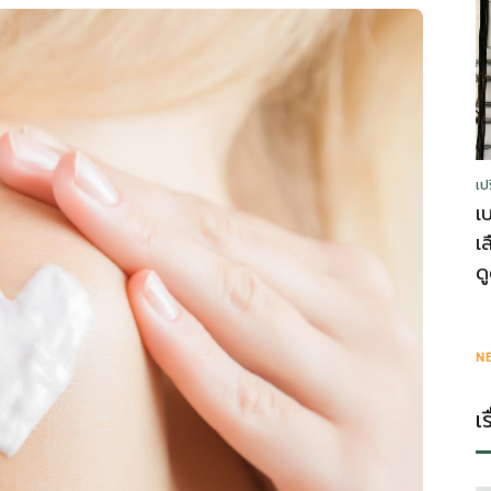
รู้
เป
วา
เ
เ
ด
ไร
N
เ
ตี้