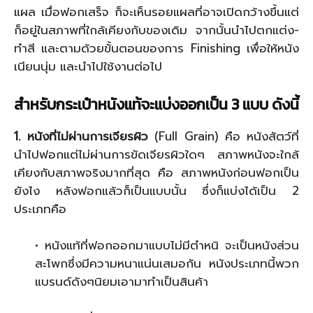
แผล เมื่อฟอกเสร็จ ก็จะเห็นรอยแผลที่อาจเปิดกว้างขึ้นแต่
ก็อยู่ในสภาพที่ใกล้เคียงกับของเดิม จากนั้นนำไปตกแต่ง-
ทำสี และตามด้วยขั้นตอนของการ Finishing เพื่อให้หนัง
เนียนนุ่ม และนำไปใช้งานต่อไป
สำหรับกระเป๋าหนังแท้จะแบ่งออกเป็น 3 แบบ ดังนี้
1. หนังที่ไม่ผ่านการเจียรผิว
(Full Grain) คือ หนังสัตว์ที่
นำไปฟอกแต่ไม่ผ่านการขัดเจียรผิวใดๆ สภาพหนังจะใกล้
เคียงกับสภาพจริงมากที่สุด คือ สภาพหนังก่อนฟอกเป็น
ยังไง หลังฟอกแล้วก็เป็นแบบนั้น ซึ่งก็แบ่งได้เป็น 2
ประเภทคือ
• หนังแท้ที่ฟอกออกมาแบบไม่มีตำหนิ จะเป็นหนังส่วน
สะโพกซึ่งมีความหนาแน่นเสมอกัน หนังประเภทนี้พวก
แบรนด์ดังๆนิยมเอามาทำเป็นสินค้า