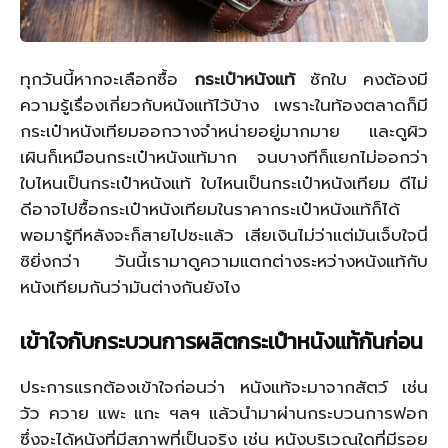
ทุกวันนี้หากจะเลือกซื้อ
กระเป๋าหนังแท้
ซักใบ คงต้องมี
ความรู้เรื่องเกี่ยวกับหนังแท้ไว้บ้าง เพราะในท้องตลาดก็มี
กระเป๋าหนังเทียมออกวางจำหน่ายอยู่มากมาย และดูผิว
เผินก็เหมือนกระเป๋าหนังแท้มาก จนบางทีก็แยกไม่ออกว่า
ใบไหนเป็นกระเป๋าหนังแท้ ใบไหนเป็นกระเป๋าหนังเทียม ดีไม่
ดีอาจไปซื้อกระเป๋าหนังเทียมในราคากระเป๋าหนังแท้ก็ได้
พอมารู้ทีหลังจะก็สายไปซะแล้ว เสียเงินไม่ว่าแต่มันเจ็บใจนี่
ซิยิ่งกว่า วันนี้เรามาดูความแตกต่างระหว่างหนังแท้กับ
หนังเทียมกันว่ามันต่างกันยังไง
เข้าใจกับกระบวนการผลิตกระเป๋าหนังแท้กันก่อน
ประการแรกต้องเข้าใจก่อนว่า หนังแท้จะมาจากสัตว์ เช่น
วัว ควาย แพะ แกะ ฯลฯ แล้วนำมาผ่านกระบวนการฟอก
ซึ่งจะได้หนังที่มีสภาพที่เป็นจริง เช่น หนังบริเวณใดที่มีรอย