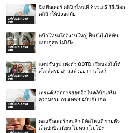
ฉีดฟิลเลอร์ คลินิกไหนดี ? รวม 5 วิธีเลือก
คลินิกให้ปลอดภัย
แฟชั่นและความ
งาม
หน้าโทรมใกล้งานใหญ่ ฟื้นยังไงให้ทัน
แบบดูสด ไม่โป๊ะ
แฟชั่นและความ
งาม
แคปชั่นรูปแต่งตัว OOTD เขียนยังไงให้
สไตล์ครบ อ่านแล้วอยากกดไลก์
แฟชั่นและความ
งาม
เทรนด์หัตถการยอดฮิตในคลินิกเสริม
ความงาม กรุงเทพฯ ฉบับอัปเดต
แฟชั่นและความ
งาม
คอนซีลเลอร์กลบสิว ยี่ห้อไหนดี รวมตัว
เด็ดปกปิดเนียน ไม่หนา ไม่โป๊ะ
แฟชั่นและความ