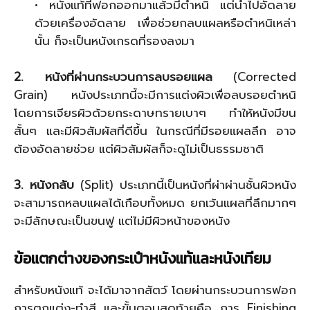
• หนังแท้ที่ฟอกออกมาแล้วมีตำหนิ แต่นำไปอัดลาย
ด้วยเครื่องอัดลาย เพื่อช่วยกลบแผลหรือตำหนิเหล่า
นั้น ก็จะเป็นหนังเกรดที่รองลงมา
2. หนังที่ผ่านกระบวนการลบรอยแผล
(Corrected
Grain) หนังประเภทนี้จะมีการแต่งผิวเพื่อลบรอยตำหนิ
โดยการเจียรผิวด้วยกระดาษทรายเบาๆ ทำให้หนังมีขน
สั้นๆ และมีผิวสัมผัสที่ดีขึ้น ในกรณีที่มีรอยแผลลึก อาจ
ต้องอัดลายช่วย แต่ผิวสัมผัสก็จะดูไม่เป็นธรรมชาติ
3. หนังกลับ
(Split) ประเภทนี้เป็นหนังที่ผ่าผ่านชั้นผิวหนัง
จะสามารถหลบแผลได้เกือบทั้งหมด ยกเว้นแผลที่ลึกมากๆ
จะมีลักษณะเป็นขนฟู แต่ไม่มีผิวหน้าของหนัง
ข้อแตกต่างของกระเป๋าหนังแท้และหนังเทียม
สำหรับหนังแท้ จะได้มาจากสัตว์ โดยผ่านกระบวนการฟอก
การตกแต่ง-ทำสี และขั้นตอนสุดท้ายคือ การ Finishing