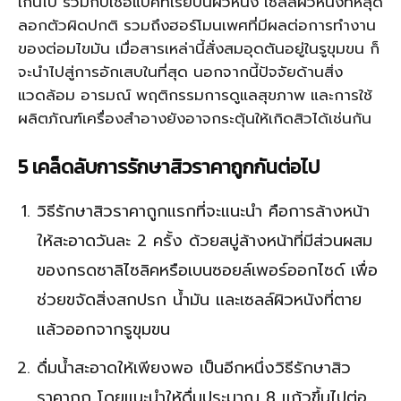
เกินไป ร่วมกับเชื้อแบคทีเรียบนผิวหนัง เซลล์ผิวหนังที่หลุด
ลอกตัวผิดปกติ รวมถึงฮอร์โมนเพศที่มีผลต่อการทำงาน
ของต่อมไขมัน เมื่อสารเหล่านี้สั่งสมอุดตันอยู่ในรูขุมขน ก็
จะนำไปสู่การอักเสบในที่สุด นอกจากนี้ปัจจัยด้านสิ่ง
แวดล้อม อารมณ์ พฤติกรรมการดูแลสุขภาพ และการใช้
ผลิตภัณฑ์เครื่องสำอางยังอาจกระตุ้นให้เกิดสิวได้เช่นกัน
5 เคล็ดลับการรักษาสิวราคาถูกกันต่อไป
วิธีรักษาสิวราคาถูกแรกที่จะแนะนำ คือการล้างหน้า
ให้สะอาดวันละ 2 ครั้ง ด้วยสบู่ล้างหน้าที่มีส่วนผสม
ของกรดซาลิไซลิคหรือเบนซอยล์เพอร์ออกไซด์ เพื่อ
ช่วยขจัดสิ่งสกปรก น้ำมัน และเซลล์ผิวหนังที่ตาย
แล้วออกจากรูขุมขน
ดื่มน้ำสะอาดให้เพียงพอ เป็นอีกหนึ่งวิธีรักษาสิว
ราคาถูก โดยแนะนำให้ดื่มประมาณ 8 แก้วขึ้นไปต่อ