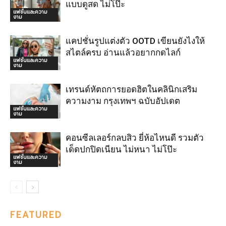
แบบดูสด ไม่โป๊ะ
แฟชั่นและความ
งาม
แคปชั่นรูปแต่งตัว OOTD เขียนยังไงให้
สไตล์ครบ อ่านแล้วอยากกดไลก์
แฟชั่นและความ
งาม
เทรนด์หัตถการยอดฮิตในคลินิกเสริม
ความงาม กรุงเทพฯ ฉบับอัปเดต
แฟชั่นและความ
งาม
คอนซีลเลอร์กลบสิว ยี่ห้อไหนดี รวมตัว
เด็ดปกปิดเนียน ไม่หนา ไม่โป๊ะ
แฟชั่นและความ
งาม
FEATURED