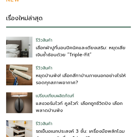
เรื่องใหม่ล่าสุด
รีวิวสินค้า
เลือกผ้าปูที่นอนปิคนิคและเตียงเสริม: หยุดเสีย
เงินซ้ำซ้อนด้วย “Triple-Fit”
รีวิวสินค้า
หยุดบ้านพัง! เลือกสีทาบ้านภายนอกอย่างไรให้
รอดทุกสภาพอากาศ?
เปรียบเทียบผลิตภัณฑ์
แสงวอร์มไวท์ คูลไวท์: เลือกถูกชีวิตปัง เลือก
พลาดบ้านพัง
รีวิวสินค้า
รถเข็นอเนกประสงค์ 3 ชั้น: เครื่องมือพลิกโฉม