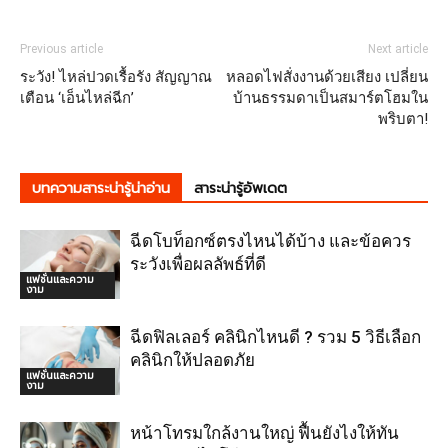
Previous article
Next article
ระวัง! ไหล่ปวดเรื้อรัง สัญญาณ
หลอดไฟสั่งงานด้วยเสียง เปลี่ยน
เตือน ‘เอ็นไหล่ฉีก’
บ้านธรรมดาเป็นสมาร์ตโฮมใน
พริบตา!
บทความสาระน่ารู้น่าอ่าน
สาระน่ารู้อัพเดต
ฉีดโบท็อกซ์ตรงไหนได้บ้าง และข้อควร
ระวังเพื่อผลลัพธ์ที่ดี
แฟชั่นและความ
งาม
ฉีดฟิลเลอร์ คลินิกไหนดี ? รวม 5 วิธีเลือก
คลินิกให้ปลอดภัย
แฟชั่นและความ
งาม
หน้าโทรมใกล้งานใหญ่ ฟื้นยังไงให้ทัน