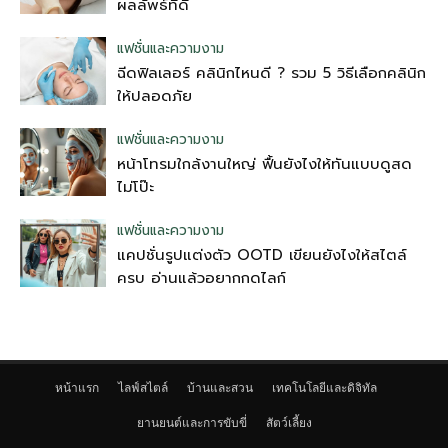
ผลลัพธ์ที่ดี
แฟชั่นและความงาม
ฉีดฟิลเลอร์ คลินิกไหนดี ? รวม 5 วิธีเลือกคลินิก
ให้ปลอดภัย
แฟชั่นและความงาม
หน้าโทรมใกล้งานใหญ่ ฟื้นยังไงให้ทันแบบดูสด
ไม่โป๊ะ
แฟชั่นและความงาม
แคปชั่นรูปแต่งตัว OOTD เขียนยังไงให้สไตล์
ครบ อ่านแล้วอยากกดไลก์
หน้าแรก
ไลฟ์สไตล์
บ้านและสวน
เทคโนโลยีและดิจิทัล
ยานยนต์และการขับขี่
สัตว์เลี้ยง