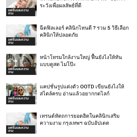
ระวังเพื่อผลลัพธ์ที่ดี
แฟชั่นและความ
งาม
ฉีดฟิลเลอร์ คลินิกไหนดี ? รวม 5 วิธีเลือก
คลินิกให้ปลอดภัย
แฟชั่นและความ
งาม
หน้าโทรมใกล้งานใหญ่ ฟื้นยังไงให้ทัน
แบบดูสด ไม่โป๊ะ
แฟชั่นและความ
งาม
แคปชั่นรูปแต่งตัว OOTD เขียนยังไงให้
สไตล์ครบ อ่านแล้วอยากกดไลก์
แฟชั่นและความ
งาม
เทรนด์หัตถการยอดฮิตในคลินิกเสริม
ความงาม กรุงเทพฯ ฉบับอัปเดต
แฟชั่นและความ
งาม