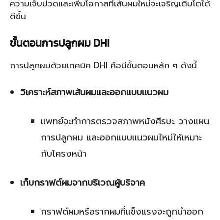
ความเจ็บปวดและเพิ่มโอกาสที่เส้นผมใหม่จะเจริญเติบโตได้
ดีขึ้น
ขั้นตอนการปลูกผม DHI
การปลูกผมด้วยเทคนิค DHI คือมีขั้นตอนหลัก ๆ ดังนี้
วิเคราะห์สภาพเส้นผมและออกแบบแนวผม
แพทย์จะทำการตรวจสภาพหนังศีรษะ วางแผน
การปลูกผม และออกแบบแนวผมใหม่ให้เหมาะ
กับโครงหน้า
เก็บกราฟต์ผมจากบริเวณผู้บริจาค
กราฟต์ผมหรือรากผมที่แข็งแรงจะถูกนำออก