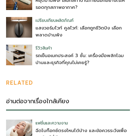
หยุดบ้านพัง! เลือกสีทาบ้านภายนอกอย่างไรให้
รอดทุกสภาพอากาศ?
เปรียบเทียบผลิตภัณฑ์
แสงวอร์มไวท์ คูลไวท์: เลือกถูกชีวิตปัง เลือก
พลาดบ้านพัง
รีวิวสินค้า
รถเข็นอเนกประสงค์ 3 ชั้น: เครื่องมือพลิกโฉม
บ้านและธุรกิจที่คุณไม่เคยรู้?
RELATED
อ่านต่อจากเรื่องใกล้เคียง
แฟชั่นและความงาม
ฉีดโบท็อกซ์ตรงไหนได้บ้าง และข้อควรระวังเพื่อ