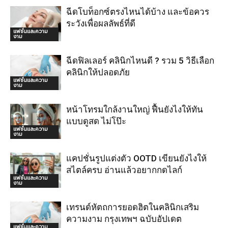
ฉีดโบท็อกซ์ตรงไหนได้บ้าง และข้อควร
ระวังเพื่อผลลัพธ์ที่ดี
แฟชั่นและความ
งาม
ฉีดฟิลเลอร์ คลินิกไหนดี ? รวม 5 วิธีเลือก
คลินิกให้ปลอดภัย
แฟชั่นและความ
งาม
หน้าโทรมใกล้งานใหญ่ ฟื้นยังไงให้ทัน
แบบดูสด ไม่โป๊ะ
แฟชั่นและความ
งาม
แคปชั่นรูปแต่งตัว OOTD เขียนยังไงให้
สไตล์ครบ อ่านแล้วอยากกดไลก์
แฟชั่นและความ
งาม
เทรนด์หัตถการยอดฮิตในคลินิกเสริม
ความงาม กรุงเทพฯ ฉบับอัปเดต
แฟชั่นและความ