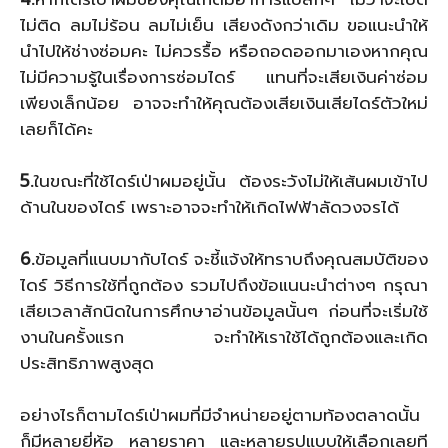
ไม่ติด ลมไม่ร้อน ลมไม่เย็น เสียงดังกว่าเดิม ขอแนะนำให้
นำไปให้ช่างซ่อมคะ ไม่ควรรื้อ หรือถอดออกมาเองหากคุณ
ไม่มีความรู้ในเรื่องการซ่อมไดร์ แทนที่จะเสียเงินค่าซ่อม
เพียงเล็กน้อย อาจจะทำให้คุณต้องเสียเงินเสียไดร์ตัวใหม่
เลยก็ได้คะ
5.
ในขณะที่ใช้ไดร์เป่าผมอยู่นั้น ต้องระวังไม่ให้เส้นผมเข้าไป
ด้านในของไดร์ เพราะอาจจะทำให้เกิดไฟฟ้าลัดวงจรได้
6.
ข้อมูลที่แนบมากับไดร์ จะชี้แจ้งให้ทราบถึงคุณสมบัติของ
ไดร์ วิธีการใช้ที่ถูกต้อง รวมไปถึงข้อแนนะนำต่างๆ กรุณา
เสียเวลาสักนิดในการศึกษาอ่านข้อมูลนั้นๆ ก่อนที่จะเริ่มใช้
งานในครั้งแรก จะทำให้เราใช้ได้ถูกต้องและเกิด
ประสิทธิภาพสูงสุด
อย่างไรก็ตามไดร์เป่าผมที่มีจำหน่ายอยู่ตามท้องตลาดนั้น
ก็มีหลายยี่ห้อ หลายราคา และหลายรูปแบบให้เลือกเลยที