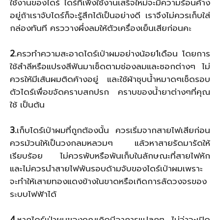
ใช้งานของไดร์ ไดร์ที่เพิ่งใช้งานเสร็จใหม่จะมีความร้อนค้าง
อยู่ถ้าเราจับไดร์ก็จะรู้สึกได้เป็นอย่างดี เราจึงไม่ควรเก็บใส่
กล่องทันที ครววางผึ่งลมให้ตัวเครื่องเย็นเสียก่อนคะ
2.
ครวทำความสะอาดไดร์เป่าผมอย่างน้อย1เดือน โดยการ
ใช้สำลีหรือแปรงสีฟันมาเช็ดตามช่องลมและซอกต่างๆ ไม่
ควรให้มีเส้นผมติดค้างอยู่ และใช้ผ้าชุบน้ำหมาดๆเช็ดรอบ
ตัวไดร์เพื่อขจัดคราบสกปรก คราบของน้ำยาต่างๆที่คุณ
ใช้ เป็นต้น
3.
เก็บไดร์เป่าผมที่ถูกต้องนั้น ควรเริ่มจากสายไฟเสียก่อน
ควรม้วนให้เป็นวงกลมหลวมๆ แล้วหาสายรัดมารัดให้
เรียบร้อย ไม่ควรพับหรือพันเก็บในลักษณะที่สายไฟหัก
และไม่ควรนำสายไฟพันรอบด้ามจับของไดร์เป่าผมเพราะ
จะทำให้เสายทองแดงข้างในขาดหรือเกิดการลัดวงจรของ
ระบบไฟฟ้าได้
4.
หากไดร์เป่าผมของคุณเกิดมีอาการแปลกๆ ไม่ว่าจะเปิด