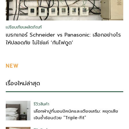
เปรียบเทียบผลิตภัณฑ์
เบรกเกอร์ Schneider vs Panasonic: เลือกอย่างไร
ให้ปลอดภัย ไม่ใช่แค่ ‘กันไฟดูด’
NEW
เรื่องใหม่ล่าสุด
รีวิวสินค้า
เลือกผ้าปูที่นอนปิคนิคและเตียงเสริม: หยุดเสีย
เงินซ้ำซ้อนด้วย “Triple-Fit”