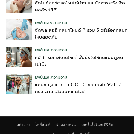
ฉีดโบท็อกซ์ตรงไหนได้บ้าง และข้อควรระวังเพื่อ
ผลลัพธ์ที่ดี
แฟชั่นและความงาม
ฉีดฟิลเลอร์ คลินิกไหนดี ? รวม 5 วิธีเลือกคลินิก
ให้ปลอดภัย
แฟชั่นและความงาม
หน้าโทรมใกล้งานใหญ่ ฟื้นยังไงให้ทันแบบดูสด
ไม่โป๊ะ
แฟชั่นและความงาม
แคปชั่นรูปแต่งตัว OOTD เขียนยังไงให้สไตล์
ครบ อ่านแล้วอยากกดไลก์
หน้าแรก
ไลฟ์สไตล์
บ้านและสวน
เทคโนโลยีและดิจิทัล