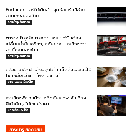
Fortuner แอร์ไม่เย็นฉ่ำ: จุดซ่อนเร้นที่ช่าง
ส่วนใหญ่มองข้าม
การบำรุงรักษารถ
ตารางบำรุงรักษารถตามระยะ: ทำไมต้อง
เปลี่ยนน้ำมันเครื่อง, สลับยาง, และอีกหลาย
จุดที่คุณมองข้าม
การบำรุงรักษารถ
กล้วย แฟลกซ์ น้ำถั่วลูกไก่: เคล็ดลับเบเกอรี่ไร้
ไข่ เหนือกว่าแค่ “ผงทดแทน”
อาหารและเครื่องดื่ม
เจาะลึกหูฟังเกมมิ่ง: เคล็ดลับหูเทพ จับเสียง
ฝีเท้าศัตรู ไม่ใช่แค่ราคา
แกดเจ็ตและรีวิว
สาระน่ารู้ ยอดนิยม