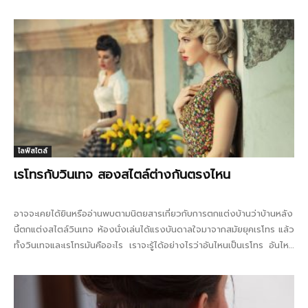
ไลฟ์สไตล์
เรโทรกับวินเทจ สองสไตล์ต่างกันตรงไหน
อาจจะเคยได้ยินหรืออ่านพบตามนิตยสารเกี่ยวกับการตกแต่งบ้านว่าบ้านหลัง
นี้ตกแต่งสไตล์วินเทจ ห้องนั่งเล่นได้แรงบันดาลใจมาจากสมัยยุคเรโทร แล้ว
ทั้งวินเทจและเรโทรมันคืออะไร เราจะรู้ได้อย่างไรว่าอันไหนเป็นเรโทร อันไหน
เป็นวินเทจ...