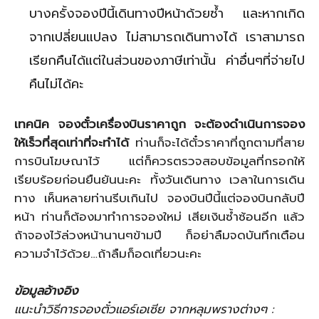
บางครั้งจองปีนี้เดินทางปีหน้าด้วยซ้ำ และหากเกิด
จากเปลี่ยนแปลง ไม่สามารถเดินทางได้ เราสามารถ
เรียกคืนได้แต่ในส่วนของภาษีเท่านั้น ค่าอื่นๆที่จ่ายไป
คืนไม่ได้คะ
เทคนิค จองตั๋วเครื่องบินราคาถูก จะต้องดำเนินการจอง
ให้เร็วที่สุดเท่าที่จะทำได้
ท่านก็จะได้ตั๋วราคาที่ถูกตามที่สาย
การบินโฆษณาไว้ แต่ก็ควรตรวจสอบข้อมูลที่กรอกให้
เรียบร้อยก่อนยืนยันนะคะ ทั้งวันเดินทาง เวลาในการเดิน
ทาง เห็นหลายท่านรีบเกินไป จองบินปีนี้แต่จองบินกลับปี
หน้า ท่านก็ต้องมาทำการจองใหม่ เสียเงินซ้ำซ้อนอีก แล้ว
ถ้าจองไว้ล่วงหน้านานๆข้ามปี ก็อย่าลืมจดบันทึกเตือน
ความจำไว้ด้วย…ถ้าลืมก็อดเที่ยวนะคะ
ข้อมูลอ้างอิง
แนะนำวิธีการจองตั๋วแอร์เอเซีย จากหลุมพรางต่างๆ :