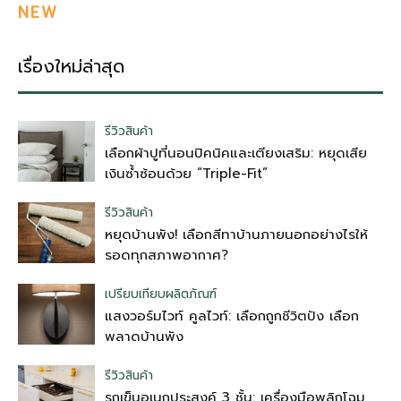
NEW
เรื่องใหม่ล่าสุด
รีวิวสินค้า
เลือกผ้าปูที่นอนปิคนิคและเตียงเสริม: หยุดเสีย
เงินซ้ำซ้อนด้วย “Triple-Fit”
รีวิวสินค้า
หยุดบ้านพัง! เลือกสีทาบ้านภายนอกอย่างไรให้
รอดทุกสภาพอากาศ?
เปรียบเทียบผลิตภัณฑ์
แสงวอร์มไวท์ คูลไวท์: เลือกถูกชีวิตปัง เลือก
พลาดบ้านพัง
รีวิวสินค้า
รถเข็นอเนกประสงค์ 3 ชั้น: เครื่องมือพลิกโฉม