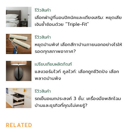
รีวิวสินค้า
เลือกผ้าปูที่นอนปิคนิคและเตียงเสริม: หยุดเสีย
เงินซ้ำซ้อนด้วย “Triple-Fit”
รีวิวสินค้า
หยุดบ้านพัง! เลือกสีทาบ้านภายนอกอย่างไรให้
รอดทุกสภาพอากาศ?
เปรียบเทียบผลิตภัณฑ์
แสงวอร์มไวท์ คูลไวท์: เลือกถูกชีวิตปัง เลือก
พลาดบ้านพัง
รีวิวสินค้า
รถเข็นอเนกประสงค์ 3 ชั้น: เครื่องมือพลิกโฉม
บ้านและธุรกิจที่คุณไม่เคยรู้?
RELATED