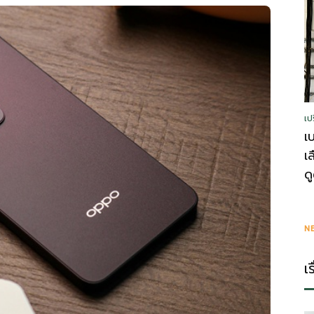
รู้
เป
วา
เ
เ
ด
ไร
N
เ
ตี้