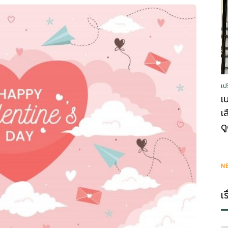
รู้
เป
วา
เ
เ
ด
ไร
N
เ
ตี้