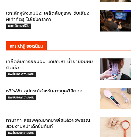
เจาะลึกหูฟังเกมมิ่ง: เคล็ดลับหูเทพ จับเสียง
ฝีเท้าศัตรู ไม่ใช่แค่ราคา
แกดเจ็ตและรีวิว
สาระน่ารู้ ยอดนิยม
เคล็ดลับการย้อมผม แก้ปัญหา น้ำยาย้อมผม
ติดมือ
แฟชั่นและความงาม
หวีไฟฟ้า..อุปกรณ์สำหรับสาวยุคดิจิตอล
แฟชั่นและความงาม
ทานาคา สรรพคุณมากมายใช้แล้วผิวพรรณ
สวยงามหน้าเด็กขึ้นทันที
แฟชั่นและความงาม