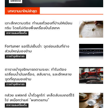
ไลฟ์สไตล์
บทความมาใหม่ล่าสุด
เจาะลึกความจริง: ทำเนยถั่วเองที่บ้านให้เนียน
กริบ โดยไม่ต้องพึ่งเครื่องปั่นไฮเทค
อาหารและเครื่องดื่ม
Fortuner แอร์ไม่เย็นฉ่ำ: จุดซ่อนเร้นที่ช่าง
ส่วนใหญ่มองข้าม
การบำรุงรักษารถ
ตารางบำรุงรักษารถตามระยะ: ทำไมต้อง
เปลี่ยนน้ำมันเครื่อง, สลับยาง, และอีกหลาย
จุดที่คุณมองข้าม
การบำรุงรักษารถ
กล้วย แฟลกซ์ น้ำถั่วลูกไก่: เคล็ดลับเบเกอรี่ไร้
ไข่ เหนือกว่าแค่ “ผงทดแทน”
อาหารและเครื่องดื่ม