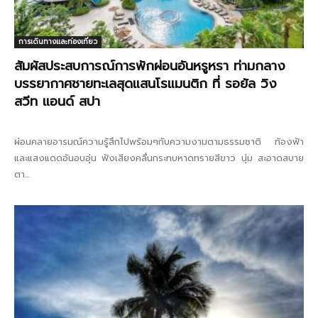
การเดินทางและท่องเที่ยว
สัมผัสประสบการณ์การพักผ่อนอันหรูหรา ท่ามกลาง
บรรยากาศชายทะเลสุดแสนโรแมนติก ที่ รอยัล วิง
สวีท แอนด์ สปา
ผ่อนคลายอารมณ์ความรู้สึกไปพร้อมๆกับความงามตามธรรมชาติ ท้องฟ้า
และแสงแดดอันอบอุ่น ฟังเสียงคลื่นกระทบหาดทรายสีขาว นุ่ม สะอาดสบาย
ตา...