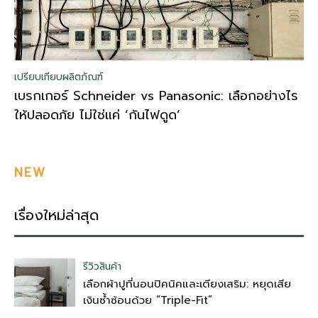
เปรียบเทียบผลิตภัณฑ์
เบรกเกอร์ Schneider vs Panasonic: เลือกอย่างไร
ให้ปลอดภัย ไม่ใช่แค่ ‘กันไฟดูด’
NEW
เรื่องใหม่ล่าสุด
รีวิวสินค้า
เลือกผ้าปูที่นอนปิคนิคและเตียงเสริม: หยุดเสีย
เงินซ้ำซ้อนด้วย “Triple-Fit”