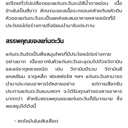
แต่โดยทั่วไปเปลือกของแก่นตะวันจะมีสีน้ำตาลอ่อน เนื้อ
ข้างในเป็นสีขาว ลักษณะของเนื้อจะกรอบคล้ายกับแห้วดิบ
หัวของแก่นตะวันจะเป็นแหล่งสะสมอาหารหลายชนิดที่มี
ประโยชน์ต่อร่างกายจึงนิยมนำมารับประทาน
สรรพคุณของแก่นตะวัน
แก่นตะวันจัดเป็นพืชสมุนไพรที่มีประโยชน์ต่อร่างกาย
อย่างมาก เนื่องจากในหัวแก่นตะวันจะอุดมไปด้วยวิตามิน
และแร่ธาตุหลายชนิด เช่น วิตามินบีรวม วิตามินซี
แคลเซียม ธาตุเหล็ก ฟอสฟอรัส ฯลฯ แก่นตะวันสามารถ
นำมาประกอบอาหารได้หลายอย่าง แต่การเลือกรับ
ประทานแก่นตะวันแบบสดๆ จะได้รับคุณค่าของสารอาหาร
มากกว่า สำหรับสรรพคุณของแก่นตะวันก็มีมากมาย ซึ่ง
พอสรุปได้ดังนี้
• ลดไขมันในเส้นเลือด