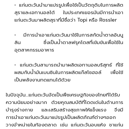
• แก่นตะวันนำมาแปรรูปเพื่อใช้เป็นวัตถุดิบในการผลิต
สุราและเอทานอลได้ ในประเทศเยอรมันมีการนำเอา
แก่นตะวันมาผลิตสุราที่มีชื่อว่า Topi หรือ Rossler
• มีการนำเอาแก่นตะวันมาใช้ในการสกัดน้ำตาลอินนู
ลิน ซึ่งเป็นน้ำตาลฟรุคโตสที่เข้มข้นเพื่อใช้ใน
อุตสาหกรรมอาหาร
• แก่นตะวันสามารถนำมาผลิตเอทานอลบริสุทธ์ ที่ใช้
ผสมกับน้ำมันเบนซินในการผลิตแก๊สโซฮอล์ เพื่อใช้
เป็นพลังงานทดแทนได้ด้วย
ในปัจจุบัน…แก่นตะวันจัดเป็นพืชเศรษฐกิจของไทยทีได้รับ
ความนิยมอย่างมาก ด้วยคุณสมบัติที่โดดเด่นในด้านการ
บำรุงร่างกาย และเสริมสร้างสุขภาพให้แข็งแรง จึงมี
การนำเอาแก่นตะวันมาแปรรูปเป็นผลิตภัณฑ์ต่างๆออก
วางจำหน่ายในท้องตลาด เช่น แก่นตะวันอบแห้ง ชาแก่น