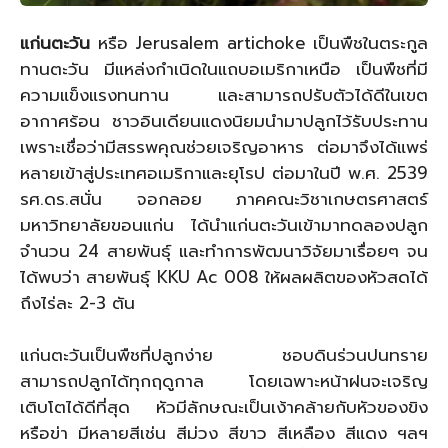
แก่นตะวัน
หรือ Jerusalem artichoke เป็นพืชในตระกูล
ทานตะวัน มีแหล่งกำเนิดในแถบอเมริกาเหนือ เป็นพืชที่มี
ความแข็งแรงทนทาน และสามารถปรับตัวได้ดีในเขต
อากาศร้อน ชาวอินเดียนแดงนิยมนำมาปลูกไว้รับประทาน
เพราะเชื่อว่ามีสรรพคุณช่วยเจริญอาหาร ต่อมาจึงได้แพร่
หลายเข้าสู่ประเทศอเมริกาและยุโรป ต่อมาในปี พ.ศ. 2539
รศ.ดร.สนั่น จอกลอย ภาคคณะวิชาเกษตรศาสตร์
มหาวิทยาลัยขอนแก่น ได้นำแก่นตะวันเข้ามาทดลองปลูก
จำนวน 24 สายพันธุ์ และทำการพัฒนาวิจัยมาเรื่อยๆ จน
ได้พบว่า สายพันธุ์ KKU Ac 008 ให้ผลผลิตของหัวสดได้
ถึงไร่ละ 2-3 ตัน
แก่นตะวันเป็นพืชที่ปลูกง่าย ชอบดินร่วนปนทราย
สามารถปลูกได้ทุกฤดูกาล โดยเฉพาะหน้าฝนจะเจริญ
เติบโตได้ดีที่สุด หัวมีลักษณะเป็นเง้าคล้ายกับหัวของขิง
หรือข่า มีหลายสีเช่น สีม่วง สีขาว สีเหลือง สีแดง ฯลฯ