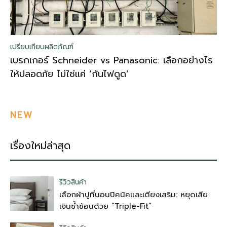
เปรียบเทียบผลิตภัณฑ์
เบรกเกอร์ Schneider vs Panasonic: เลือกอย่างไร
ให้ปลอดภัย ไม่ใช่แค่ ‘กันไฟดูด’
NEW
เรื่องใหม่ล่าสุด
รีวิวสินค้า
เลือกผ้าปูที่นอนปิคนิคและเตียงเสริม: หยุดเสีย
เงินซ้ำซ้อนด้วย “Triple-Fit”