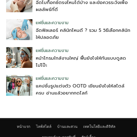
ฉีดโบท็อกซ์ตรงไหนได้บ้าง และข้อควรระวังเพื่อ
ผลลัพธ์ที่ดี
แฟชั่นและความงาม
ฉีดฟิลเลอร์ คลินิกไหนดี ? รวม 5 วิธีเลือกคลินิก
ให้ปลอดภัย
แฟชั่นและความงาม
หน้าโทรมใกล้งานใหญ่ ฟื้นยังไงให้ทันแบบดูสด
ไม่โป๊ะ
แฟชั่นและความงาม
แคปชั่นรูปแต่งตัว OOTD เขียนยังไงให้สไตล์
ครบ อ่านแล้วอยากกดไลก์
หน้าแรก
ไลฟ์สไตล์
บ้านและสวน
เทคโนโลยีและดิจิทัล