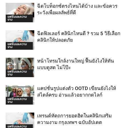
ฉีดโบท็อกซ์ตรงไหนได้บ้าง และข้อควร
ระวังเพื่อผลลัพธ์ที่ดี
แฟชั่นและความ
งาม
ฉีดฟิลเลอร์ คลินิกไหนดี ? รวม 5 วิธีเลือก
คลินิกให้ปลอดภัย
แฟชั่นและความ
งาม
หน้าโทรมใกล้งานใหญ่ ฟื้นยังไงให้ทัน
แบบดูสด ไม่โป๊ะ
แฟชั่นและความ
งาม
แคปชั่นรูปแต่งตัว OOTD เขียนยังไงให้
สไตล์ครบ อ่านแล้วอยากกดไลก์
แฟชั่นและความ
งาม
เทรนด์หัตถการยอดฮิตในคลินิกเสริม
ความงาม กรุงเทพฯ ฉบับอัปเดต
แฟชั่นและความ