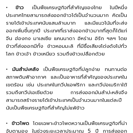
• ข้าว
เป็นพืชเศรษฐกิจที่สำคัญของไทย ในปีหนึ่ง
ประเทศไทยสามารถส่งออกข้าวได้เป็นจำนวนมาก คิดเป็น
รายได้เข้าประเทศนับแสนล้านบาท และมีแนวโน้มที่จะส่ง
ออกเพิ่มขึ้นทุกปี ประเทศที่เราส่งออกข้าวมากที่สุดก็ได้แก่
จีน ฮ่องกง มาเลเซีย แคนนาดา อิหร่าน อิรัก ฯลฯ โดย
ข้าวที่ส่งออกมีทั้ง ข้าวหอมมะลิ ที่มีชื่อเสียงโด่งดังไปทั่ว
โลก ข้าวเจ้า ข้าวเหนียว รวมถึงข้าวเปลือกด้วย
• มันสำปะหลัง
เป็นพืชเศรษฐกิจที่ปลูกง่าย ทนทานต่อ
สภาพดินฟ้าอากาศ และเป็นอาหารที่สำคัญของประเทศใน
เขตร้อน เช่น ประเทศในทวีปแอฟริกา และทวีปอเมริกาใต้
รวมถึงทวีปเอเชียด้วย การส่งออกมันสำปะหลังจึง
สามารถสร้างรายได้เข้าประเทศเป็นจำนวนมากในแต่ละปี
นับเป็นพืชเศรษฐกิจที่สำคัญไม่แพ้ข้าว
• ข้าวโพด
โดยเฉพาะข้าวโพดหวานเป็นพืชเศรษฐกิจที่น่า
จับตามอง ในช่วงระยะเวลาประมาณ 5 ปี การส่งออก