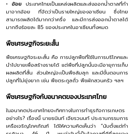
• อ้อย
ประเทศไทยเป็นแหล่งผลิตและส่งออกน้ำตาลที่ทำ
มาจากอ้อย ที่จัดว่าเป็นรายใหญ่ของอาเซียน ซึ่งไทย
สามารถผลิตได้มากกว่าครึ่ง และมีการส่งออกน้ำตาลได้
มากถึงร้อยละ 85 ของประเทศในอาเซียนทั้งหมด
พืชเศรษฐกิจระยะสั้น
พืชเศรษฐกิจระยะสั้น คือ การปลูกพืชที่ใช้ในการบริโภคและ
นำไปขายเพื่อสร้างรายได้ แต่พืชที่ปลูกนั้นจะมีอายุการเก็บ
ผลผลิตที่สั้น ส่วนใหญ่จะเป็นพืชล้มลุก และมีขั้นตอนการ
ปลูกที่ไม่ยุ่งยาก เช่น พืชตระกูลถั่ว พืชผักสวนครัว ฯลฯ
พืชเศรษฐกิจกับอนาคตของประเทศไทย
ในอนาคตประเทศไทยจะทิศทางในการทำธุรกิจการเกษตร
อย่างไร? เรื่องนี้ นายธนินท์ เจียรวนนท์ ประธานกรรมการ
เครือเจริญโภคภัณฑ์ ได้ให้ความคิดเห็นว่า “นับตั้งแต่ทำ
ธุรกิจมา 46 ปี พบว่าวันนี้เป็นโอกาสที่ดีที่สุดของ