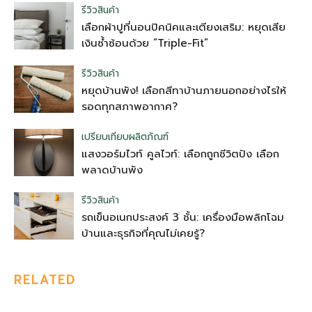
รีวิวสินค้า
เลือกผ้าปูที่นอนปิคนิคและเตียงเสริม: หยุดเสีย
เงินซ้ำซ้อนด้วย “Triple-Fit”
รีวิวสินค้า
หยุดบ้านพัง! เลือกสีทาบ้านภายนอกอย่างไรให้
รอดทุกสภาพอากาศ?
เปรียบเทียบผลิตภัณฑ์
แสงวอร์มไวท์ คูลไวท์: เลือกถูกชีวิตปัง เลือก
พลาดบ้านพัง
รีวิวสินค้า
รถเข็นอเนกประสงค์ 3 ชั้น: เครื่องมือพลิกโฉม
บ้านและธุรกิจที่คุณไม่เคยรู้?
RELATED