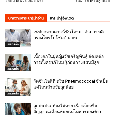
ไหนบ้าง มีวิธีใช้อย่างไร
เหมาะสำหรับลูกน้อย
บทความสาระน่ารู้น่าอ่าน
สาระน่ารู้อัพเดต
เซฟลูกจากดาวน์ซินโดรม ! ด้วยการคัด
กรองโครโมโซมตัวอ่อน
แม่และเด็ก
เนื้องอกในผู้หญิงวัยเจริญพันธุ์ ส่งผลต่อ
การตั้งครรภ์ไหม รู้ก่อนวางแผนมีลูก
แม่และเด็ก
วัคซีนไอพีดี หรือ Pneumococcal จำเป็น
แค่ไหนสำหรับลูกน้อย
แม่และเด็ก
ลูกบ่นปวดท้องไม่หาย เรื่องเล็กหรือ
สัญญาณเตือนที่พ่อแม่ไม่ควรมองข้าม