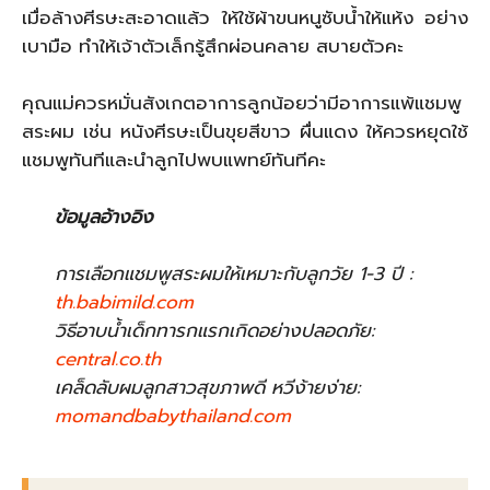
เมื่อล้างศีรษะสะอาดแล้ว ให้ใช้ผ้าขนหนูซับน้ำให้แห้ง อย่าง
เบามือ ทำให้เจ้าตัวเล็กรู้สึกผ่อนคลาย สบายตัวคะ
คุณแม่ควรหมั่นสังเกตอาการลูกน้อยว่ามีอาการแพ้แชมพู
สระผม เช่น หนังศีรษะเป็นขุยสีขาว ผื่นแดง ให้ควรหยุดใช้
แชมพูทันทีและนำลูกไปพบแพทย์ทันทีคะ
ข้อมูลอ้างอิง
การเลือกแชมพูสระผมให้เหมาะกับลูกวัย 1-3 ปี :
th.babimild.com
วิธีอาบน้ำเด็กทารกแรกเกิดอย่างปลอดภัย:
central.co.th
เคล็ดลับผมลูกสาวสุขภาพดี หวีง้ายง่าย:
momandbabythailand.com