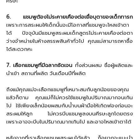
ศีรษะ
6. แชมพูต้องไม่ระคายเคืองต่อเยื่อบุตาของเด็กทารก
เพราะการสระผมให้เด็กนั้นจะมีโอกาสที่แชมพูจะไหลเข้าตา
ได้ ปัจจุบันมีแชมพูสระผมเด็กสูตรไม่ระคายเคืองต่อตา
ว่างจำหน่ายในห้างสรรพสินค้าทั่วไป คุณแม่สามารถหาซื้อ
ได้สะดวกคะ
7. เลือกแชมพูที่มีฉลากชัดเจน
ทั้งส่วนผสม ชื่อผู้ผลิตและ
นำเข้า สถานที่ผลิต วันเดือนปีที่ผลิต
ถึงแม้คุณแม่จะเลือกแชมพูที่เหมาะสมกับลูกน้อยของคุณ
แล้วก็ตาม คุณแม่ก็ไม่ควรใช้แชมพูในปริมาณมากจนเกิน
ไป ใช้เพียงเล็กน้อยผสมกับน้ำบนฝ่ามือให้เกิดฟองก่อนจะ
สระผมให้ลูก ไม่ควรบีบแชมพูลงบนศีรษะลูกโดยตรง
เพราะอาจจะบีบในปริมาณมากเกินไป และอาจไหลเข้าตาได้
หลังจากที่เราเลือกแชมพูสระผมได้แล้ว ก็อยากจะแนะนำ