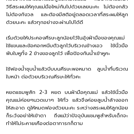
วิธีสระผมให้คุณแม่มือใหม่กันไปด้วยเลยนะคะ ไม่ต้องกลัว
ไม่ต้องกังวล และต้องมีสติอยู่ตลอดเวลาที่สระผมให้ลูก
ด้วยนะคะ แล้วทุกอย่างจะผ่านไปได้ดี
เริ่มด้วยให้ประคองศีรษะลูกน้อยไว้ในอุ้งฝ่ามือของคุณแม่
ใช้แขนและข้อศอกหนีบตัวลูกไว้บริเวณข้างเอว ใช้นิ้วมือ
พับใบหูทั้ง 2 ข้างของลูกไว้ เพื่อป้องกันน้ำเข้าหูคะ
ใช้ฟองน้ำชุบน้ำแล้วบีบบนศีรษะพอหมาด ลูบน้ำที่บริเวณ
ใบหน้า ต่อด้วยบริเวณศีรษะให้ทั่วคะ
หยดแชมพูสัก 2-3 หยด บนฝ่ามือคุณแม่ แล้วใช้นิ้วมือ
คุณแม่ค่อยๆนวดเบาๆ ให้ทั่ว แล้วจึงค่อยลูบน้ำล้างออก
ให้สะอาด ดูให้หมดฟองด้วยนะคะ ระหว่างสระผมให้ลูกน้อย
ก็ระวังอย่าให้เข้าตา ถึงแม้ว่าปัจจุบันแชมพูสำหรับเด็กจะ
ทำให้ไม่ระคายเคืองต่อตาทารกก็ตาม