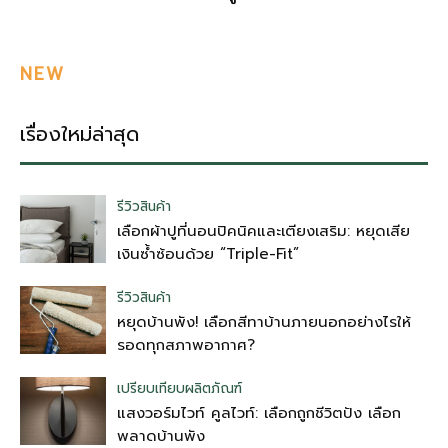
NEW
เรื่องใหม่ล่าสุด
รีวิวสินค้า
เลือกผ้าปูที่นอนปิคนิคและเตียงเสริม: หยุดเสีย
เงินซ้ำซ้อนด้วย “Triple-Fit”
รีวิวสินค้า
หยุดบ้านพัง! เลือกสีทาบ้านภายนอกอย่างไรให้
รอดทุกสภาพอากาศ?
เปรียบเทียบผลิตภัณฑ์
แสงวอร์มไวท์ คูลไวท์: เลือกถูกชีวิตปัง เลือก
พลาดบ้านพัง