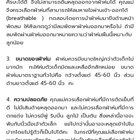
ศีรษะได้ดี จึงไม่สามารถดิ้นหลุดออกจากผ้าห่มได้ คุณแม่
จึงครวเลือกผ้าห่มที่สามารถให้ลมหายใจผ่านเข้า-ออกได้
(breathable ) ทดสอบโดยการนำผ้าห่มมาขึงด้านหน้า
พัดลม ให้สังเกตดูว่ามีลมพัดพาผ้าห่มออกมาหรือไม่ ถ้ามี
ลมพัดผ่านผ้าห่มออกมาหมายความว่าผ้าห่มผืนนี้เหมาะกับ
ลูกน้อย
3.
ขนาดของผ้าห่ม
ผ้าห่มควรมีขนาดใหญ่กว่าตัวเด็กไม่
มากนัก กะให้ห่มตัวเด็กมิดและเหลืออีกสักหน่อย ขนาด
ผ้าห่มมาตราฐานทั่วไปคือ กว้างตั้งแต่ 45-60 นิ้ว ส่วน
ด้านยาวตั้งแต่ 45-60 นิ้ว คะ
4.
ความปลอดภัย
คุณแม่ควรเลือกผ้าห่มที่มีการตัดเย็บที่
ดี ไม่มีเส้นด้ายหลุดออกมา และไม่ควรเลือกผ้าห่มที่มีการ
ตกแต่ง ไม่ควรมีพู่ ริบบิ้น ลูกไม้ เป็นต้น สิ่งเหล่านี้อาจจะ
พันกับนิ้วมือเจ้าตัวเล็ก แย่ไปกว่านั้นอาจจะหลุดเข้าไปใน
ปากโดยไม่รู้ตัวก็เป็นไปได้คะ ในกรณีที่คุณแม่เลือกผ้าห่ม
แบบไหมพรมถักแล้ว คุณแม่จำเป็นต้องเลือกที่ช่องถักไม่