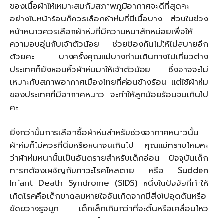
ของเนื้อผ้าให้เหมาะสมกับสภาพภูมิอากาศจะดีที่สุดคะ
อย่างในหน้าร้อนก็ควรเลือกผ้าห่มที่มีเนื้อบาง ส่วนในช่วง
หน้าหนาวควรเลือกผ้าห่มที่มีความหนาสักหน่อยเพื่อให้
ความอบอุ่นกับเจ้าตัวน้อย ช่วยป้องกันไม่ให้ไม่สบายอีก
ด้วยคะ บางครั้งคุณแม่บางท่านเดินทางไปเที่ยวต่าง
ประเทศก็ยังหอบหิ้วผ้าห่มมาให้เจ้าตัวน้อย ซึ่งอาจจะไม่
เหมาะกับสภาพอากาศเมืองไทยที่ค่อนข้างร้อน แต่ใช้ผ้าห่ม
ของประเทศที่มีอากาศหนาว จะทำให้ลูกน้อยร้อนจนเกินไป
คะ
ยิ่งกว่านั้นการเลือกซื้อผ้าห่มสำหรับช่วงอากาศหนาวนั้น
ผ้าห่มก็ไม่ควรที่นิ่มหรือหนาจนเกินไป คุณแม่ทราบไหมคะ
ว่าผ้าห่มหนานั้นเป็นอันตรายสำหรับเด็กอ่อน ปัจจุบันเด็ก
ทารกต้องเผชิญกับภาวะโรคไหลตาย หรือ Sudden
Infant Death Syndrome (SIDS) หนึ่งในปัจจัยที่ทำให้
เกิดโรคคือเด็กขาดลมหายใจอันเกิดจากมีสิ่งไปอุดตันหรือ
ขัดขวางรูจมูก เด็กเล็กเกินกว่าที่จะดิ้นหรือเคลื่อนไหว