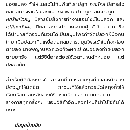
ของแมลง ทำให้แมลงไม่กินพืชที่เราปลูก
หางไหล
มีสารส่ง
ผลต่อการหายใจของแมลงจำพวกปากดูดและเจาะดูด
หญ้าแห้วหมู
มีสารยับยั้งการทำงานเอนไซม์ในปลวก และ
เปลือกมังคุด
มีผลต่อการทำลายระบบคุ้มกันในปลวก ซึ่ง
ได้นำมาสกัดรวมกันจนได้เป็นสมุนไพรกำจัดปลวกฝีมือคน
ไทย เมื่อปลวกกินเหยื่อล่อผสมสารสมุนไพรเข้าไปก็จะค่อย
ตายลง นางพญาปลวกเองก็จะฝักไข่ได้น้อยลงทำให้ปลวก
ตายยกรัง แต่วิธีนี้อาจต้องใช้เวลานานสักหน่อย แต่
ปลอดภัย
สำหรับผู้ที่ต้องการใน สารเคมี ควรสวมถุงมือและหน้ากาก
ปิดจมูกให้มิดชิด ภาชนะที่ใช้แล้วควรมัดใส่ถุงทิ้งให้
เรียบร้อยและหลังจากใช้สารเคมีควรทำความสะอาด
ร่างกายทุกครั้งคะ ชอบ
วิธีกำจัดปลวก
ไหนก็นำไปใช้กันได้
นะคะ
ข้อมูลอ้างอิง