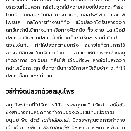
บริเวณที่มีปลวก หรือในจุดที่มีความเสี่ยงที่ปลวกจะทำรัง
โดยมีส่วนผสมหลักคือ คาร์บาเมท, คลอไพรีฟอส และ ฟิ
โพรนิล กลไกการทำงานก็คือ เมื่อปลวกได้รับสารออก
ฤทธิ์เหล่านี้เข้าทางปากหรือทางผิวหนัง ก็จะตาย และเมื่อมี
ปลวกมากินซากปลวกตัวที่ตายก็จะได้รับสารเคมีเข้าไป
ด้วยเช่นกัน ทำให้ปลวกตายยกรัง อย่างไรก็ตามการใช้
สารเคมีฉีดพ่นในบริเวณบ้าน อาจทำให้มีสารตกค้างอยู่
เกิดอาการ อาเจียน คลื่นไส้ เวียนศีรษะ หายใจไม่สะดวก
กล้ามเนื้อกระตุก ยิ่งกว่านั้นการใช้สารเคมีเดิมซ้ำๆ จะทำให้
ปลวกดื้อยาและไม่ตาย
วิธีกำจัดปลวกด้วยสมุนไพร
สมุนไพรไทยที่ได้รับการวิจัยสรรพคุณแล้วได้แก่
ขมิ้นชัน
ซึ่งสามารถไปหยุดการทำงานของเอนไซม์ที่มีเชื้อราใน
มนุษย์ พืช สัตว์
เมล็ดน้อยหน่า
มีสรรพคุณต่อการทำลาย
เนื้อเยื่อของสัตว์
สะเดาอินเดีย
มีสารในการลดการพัฒนา