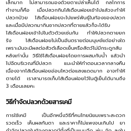
เล็กมาก ไม่สามารถมองด้วยตาเปล่าเห็นได้ กลไกการ
ทำงานก็คือ เมื่อปลวกกินไส้เดือนฝอยเข้าไปแล้วจะทำให้
ปลวกป่วย ไส้เดือนฝอยจะไปแพร่พันธุ์ในท้องของปลวก
และเมื่อมีปลวกมากินซากปลวกที่ตายแล้วก็จะได้รับ
ไส้เดือนฝอยเข้าไปในตัวด้วยเช่นกัน ทำให้ปลวกตายยก
รัง ไส้เดือนฝอยไม่เป็นอันตรายต่อมนุษย์แต่อย่างใด
เพราะมันจะมีผลต่อสัวต์เลือดเย็นหรือสัตว์ไม่มีกระดูกสัน
หลังเท่านั้น วิธีใช้ไส้เดือนฝอยโดยการผสมกับน้ำ แล้วนำ
ไปฉีดบริเวณที่มีปลวก แนะนำให้ทำตอนเวลากลางคืน
เนื่องจากไส้เดือนฝอยอ่อนไหวต่อแสงแดดมาก อาจทำให้
ตายได้ เราสามารถเก็บไส้เดือนฝอยไว้ในตู้เย็นได้นานถึง
3 เดือนเลยคะ
วิธีกำจัดปลวกด้วยสารเคมี
การใช้เคมี เป็นอีกหนึ่งวิธีที่คนไทยนิยมเพราะสะดวก
รวดเร็ว เห็นผลทันตา และราคาก็ไม่แพงจนเกินไป ยา
กำจัดปลวกในท้องตลาดมีทั้งที่เป็นแบบฉีด พ่น อัด ลงใน