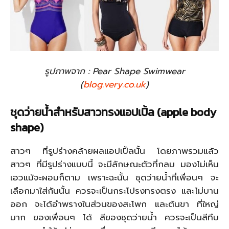
รูปภาพจาก : Pear Shape Swimwear
(
blog.very.co.uk
)
ชุดว่ายน้ำสำหรับ
สาวทรงแอปเปิ้ล (apple body
shape)
สาวๆ ที่รูปร่างคล้ายผลแอปเปิ้ลนั้น โดยภาพรวมแล้ว
สาวๆ ที่มีรูปร่างแบบนี้ จะมีลักษณะตัวที่กลม มองไม่เห็น
เอวแม้จะผอมก็ตาม เพราะฉะนั้น ชุดว่ายน้ำที่เพื่อนๆ จะ
เลือกมาใส่กันนั้น ควรจะเป็นกระโปรงทรงตรง และไม่บาน
ออก จะได้อำพรางในส่วนของสะโพก และต้นขา ที่ใหญ่
มาก ของเพื่อนๆ ได้ สีของชุดว่ายน้ำ ควรจะเป็นสีทึบ