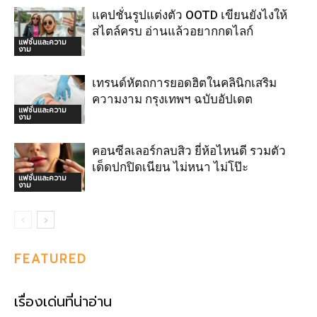
แคปชั่นรูปแต่งตัว OOTD เขียนยังไงให้
สไตล์ครบ อ่านแล้วอยากกดไลก์
แฟชั่นและความ
งาม
เทรนด์หัตถการยอดฮิตในคลินิกเสริม
ความงาม กรุงเทพฯ ฉบับอัปเดต
แฟชั่นและความ
งาม
คอนซีลเลอร์กลบสิว ยี่ห้อไหนดี รวมตัว
เด็ดปกปิดเนียน ไม่หนา ไม่โป๊ะ
แฟชั่นและความ
งาม
FEATURED
เรื่องเด่นที่น่าอ่าน