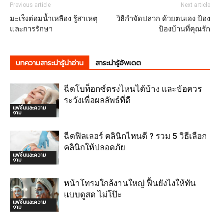
Previous article
Next article
มะเร็งต่อมน้ำเหลือง รู้สาเหตุ
วิธีกำจัดปลวก ด้วยตนเอง ป้อง
และการรักษา
ป้องบ้านที่คุณรัก
บทความสาระน่ารู้น่าอ่าน
สาระน่ารู้อัพเดต
ฉีดโบท็อกซ์ตรงไหนได้บ้าง และข้อควร
ระวังเพื่อผลลัพธ์ที่ดี
แฟชั่นและความ
งาม
ฉีดฟิลเลอร์ คลินิกไหนดี ? รวม 5 วิธีเลือก
คลินิกให้ปลอดภัย
แฟชั่นและความ
งาม
หน้าโทรมใกล้งานใหญ่ ฟื้นยังไงให้ทัน
แบบดูสด ไม่โป๊ะ
แฟชั่นและความ
งาม