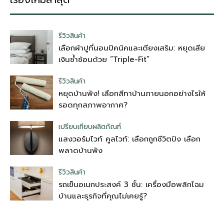
รีวิวสินค้า
เลือกผ้าปูที่นอนปิคนิคและเตียงเสริม: หยุดเสีย
เงินซ้ำซ้อนด้วย “Triple-Fit”
รีวิวสินค้า
หยุดบ้านพัง! เลือกสีทาบ้านภายนอกอย่างไรให้
รอดทุกสภาพอากาศ?
เปรียบเทียบผลิตภัณฑ์
แสงวอร์มไวท์ คูลไวท์: เลือกถูกชีวิตปัง เลือก
พลาดบ้านพัง
รีวิวสินค้า
รถเข็นอเนกประสงค์ 3 ชั้น: เครื่องมือพลิกโฉม
บ้านและธุรกิจที่คุณไม่เคยรู้?