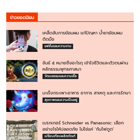
ข่าวยอดนิยม
เคล็ดลับการย้อมผม แก้ปัญหา น้ำยาย้อมผม
ติดมือ
แฟชั่นและความงาม
ขันธ์ ๕ หมายถึงอะไรฦ เข้าใจชีวิตและตัวตนผ่าน
หลักธรรมพุทธศาสนา
วัฒนธรรมและความเชื่อ
มะเร็งกระเพาะอาหาร อาการ สาเหตุ และการรักษา
สุขภาพและความเป็นอยู่
เบรกเกอร์ Schneider vs Panasonic: เลือก
อย่างไรให้ปลอดภัย ไม่ใช่แค่ ‘กันไฟดูด'
เปรียบเทียบผลิตภัณฑ์