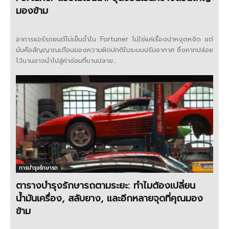
มองข้าม
อาการแอร์รถยนต์ไม่เย็นฉ่ำใน Fortuner ไม่ใช่แค่เรื่องน่าหงุดหงิด แต่
มันคือสัญญาณเตือนของความผิดปกติในระบบปรับอากาศ ซึ่งหากปล่อย
ไว้นานอาจนำไปสู่ค่าซ่อมที่บานปลาย...
การบำรุงรักษารถ
ตารางบำรุงรักษารถตามระยะ: ทำไมต้องเปลี่ยน
น้ำมันเครื่อง, สลับยาง, และอีกหลายจุดที่คุณมอง
ข้าม