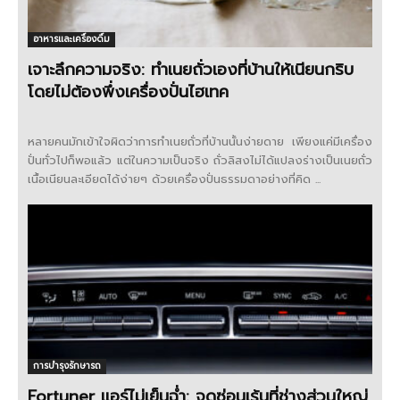
อาหารและเครื่องดื่ม
เจาะลึกความจริง: ทำเนยถั่วเองที่บ้านให้เนียนกริบ
โดยไม่ต้องพึ่งเครื่องปั่นไฮเทค
หลายคนมักเข้าใจผิดว่าการทำเนยถั่วที่บ้านนั้นง่ายดาย เพียงแค่มีเครื่อง
ปั่นทั่วไปก็พอแล้ว แต่ในความเป็นจริง ถั่วลิสงไม่ได้แปลงร่างเป็นเนยถั่ว
เนื้อเนียนละเอียดได้ง่ายๆ ด้วยเครื่องปั่นธรรมดาอย่างที่คิด ...
การบำรุงรักษารถ
Fortuner แอร์ไม่เย็นฉ่ำ: จุดซ่อนเร้นที่ช่างส่วนใหญ่