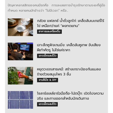
ปัญหาคลาสสิกของคนมีรถคือ การละเลยการบำรุงรักษาตามระยะที่คู่มือ
กำหนด หลายคนมักอ้างว่า “ไม่มีเวลา” หรือ...
กล้วย แฟลกซ์ น้ำถั่วลูกไก่: เคล็ดลับเบเกอรี่ไร้
ไข่ เหนือกว่าแค่ “ผงทดแทน”
อาหารและเครื่องดื่ม
เจาะลึกหูฟังเกมมิ่ง: เคล็ดลับหูเทพ จับเสียง
ฝีเท้าศัตรู ไม่ใช่แค่ราคา
แกดเจ็ตและรีวิว
หยุดวงจรสารเคมี: สร้างเกราะป้องกันแมลง
ร้ายด้วยสมุนไพร 3 ชั้น
งานฝีมือ & DIY
โซลาร์เซลล์ชาร์จมือถือ-โน้ตบุ๊ก: เปิดโปงความ
จริง และทางออกสำหรับนักเดินทาง
แกดเจ็ตและรีวิว