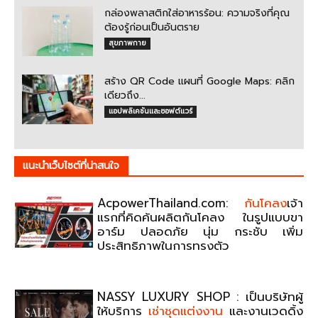
กล่องพลาสติกใส่อาหารร้อน: ความจริงที่คุณ
ต้องรู้ก่อนเป็นอันตราย
สุขภาพกาย
สร้าง QR Code แผนที่ Google Maps: คลิก
เดียวถึง...
แอปพลิเคชันและซอฟต์แวร์
แนะนําเว็บไซต์ที่น่าสนใจ
AcpowerThailand.com:
กันโคลง
เจ้า
แรกที่คิดค้นผลิตกันโคลง ในรูปแบบขา
อาร์ม ปลอดภัย นุ่ม กระชับ เพิ่ม
ประสิทธิภาพในการทรงตัว
NASSY LUXURY SHOP : เป็นบริษัทผู้
ให้บริการ
เช่าชุดแต่งงาน
และงานเวดดิ้ง