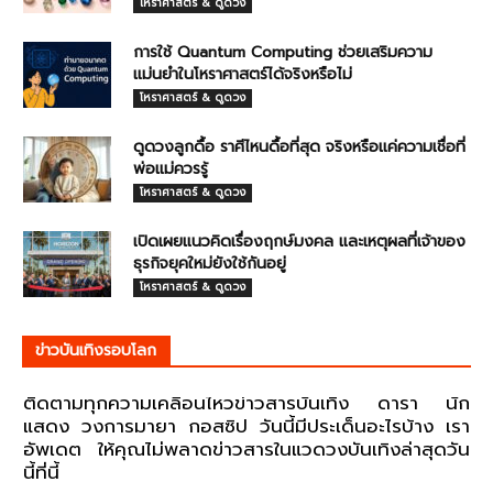
โหราศาสตร์ & ดูดวง
การใช้ Quantum Computing ช่วยเสริมความ
แม่นยำในโหราศาสตร์ได้จริงหรือไม่
โหราศาสตร์ & ดูดวง
ดูดวงลูกดื้อ ราศีไหนดื้อที่สุด จริงหรือแค่ความเชื่อที่
พ่อแม่ควรรู้
โหราศาสตร์ & ดูดวง
เปิดเผยแนวคิดเรื่องฤกษ์มงคล และเหตุผลที่เจ้าของ
ธุรกิจยุคใหม่ยังใช้กันอยู่
โหราศาสตร์ & ดูดวง
ข่าวบันเทิงรอบโลก
ติดตามทุกความเคลื่อนไหวข่าวสารบันเทิง ดารา นัก
แสดง วงการมายา กอสซิป วันนี้มีประเด็นอะไรบ้าง เรา
อัพเดต ให้คุณไม่พลาดข่าวสารในแวดวงบันเทิงล่าสุดวัน
นี้ที่นี้