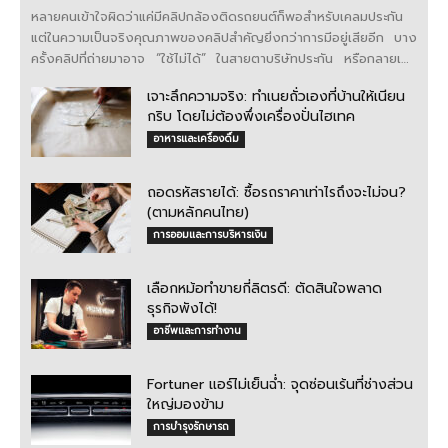
หลายคนเข้าใจผิดว่าแค่มีคลิปกล้องติดรถยนต์ก็พอสำหรับเคลมประกัน
แต่ในความเป็นจริงคุณภาพของคลิปสำคัญยิ่งกว่าการมีอยู่เสียอีก บาง
ครั้งคลิปที่ถ่ายมาอาจ “ใช้ไม่ได้” ในสายตาบริษัทประกัน หรือกลายเป็น
หลักฐานมัดตัวเอง ...
เจาะลึกความจริง: ทำเนยถั่วเองที่บ้านให้เนียน
กริบ โดยไม่ต้องพึ่งเครื่องปั่นไฮเทค
อาหารและเครื่องดื่ม
ถอดรหัสรายได้: ซื้อรถราคาเท่าไรถึงจะไม่จน?
(ตามหลักคนไทย)
การออมและการบริหารเงิน
เลือกหม้อทำขายกี่ลิตรดี: ตัดสินใจพลาด
ธุรกิจพังได้!
อาชีพและการทำงาน
Fortuner แอร์ไม่เย็นฉ่ำ: จุดซ่อนเร้นที่ช่างส่วน
ใหญ่มองข้าม
การบำรุงรักษารถ