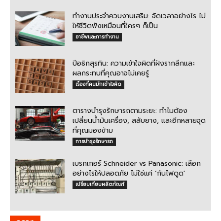
ทำงานประจำควบงานเสริม: จัดเวลาอย่างไร ไม่
ให้ชีวิตพังเหมือนที่ใครๆ ก็เป็น
อาชีพและการทำงาน
ปีอธิกสุรทิน: ความเข้าใจผิดที่ฝังรากลึกและ
ผลกระทบที่คุณอาจไม่เคยรู้
เรื่องที่คนมักเข้าใจผิด
ตารางบำรุงรักษารถตามระยะ: ทำไมต้อง
เปลี่ยนน้ำมันเครื่อง, สลับยาง, และอีกหลายจุด
ที่คุณมองข้าม
การบำรุงรักษารถ
เบรกเกอร์ Schneider vs Panasonic: เลือก
อย่างไรให้ปลอดภัย ไม่ใช่แค่ ‘กันไฟดูด'
เปรียบเทียบผลิตภัณฑ์