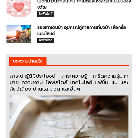
เปิดที่มาวันวาเลนไทน์ ทำไมต้องให้ช่อดอกไม้เป็นของ
ขวัญ
ไลฟ์สไตล์
รองเท้าเดินป่า อุปกรณ์คู่กายการเที่ยวป่า เลือกซื้อ
แบบไหนดี
ไลฟ์สไตล์
บทความน่าสนใจ
สาระน่ารู้ดีมีประโยชน์ สาระความรู้ เกร็ดความรู้มาก
มาย ความงาม ไลฟสไตล์ เทคโนโลยี แฟชั่น แม่ และ
สัตว์เลี้ยง บ้านและสวน และอื่นๆ