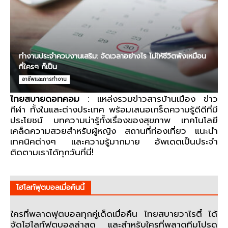
ทำงานประจำควบงานเสริม: จัดเวลาอย่างไร ไม่ให้ชีวิตพังเหมือน
ที่ใครๆ ก็เป็น
อาชีพและการทำงาน
ไทยสบายดอทคอม
: แหล่งรวมข่าวสารบ้านเมือง ข่าว
กีฬา ทั้งในและต่างประเทศ พร้อมเสนอเกร็ดความรู้ดีดีที่มี
ประโยชน์ บทความน่ารู้ทั้งเรื่องของสุขภาพ เทคโนโลยี
เคล็ดความสวยสำหรับผู้หญิง สถานที่ท่องเที่ยว แนะนำ
เทคนิคต่างๆ และความรู้มากมาย อัพเดตเป็นประจำ
ติดตามเราได้ทุกวันที่นี่!
ไฮไลท์ฟุตบอลเมื่อคืนนี้
ใครที่พลาดฟุตบอลทุกคู่เด็ดเมื่อคืน ไทยสบายวาไรตี้ ได้
จัดไฮไลท์ฟุตบอลล่าสุด และสำหรับใครที่พลาดทีมโปรด