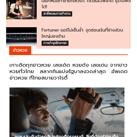
เลือกหม้อทำขายกี่ลิตรดี: ตัดสินใจพลาด ธุรกิจพัง
ได้!
อาชีพและการทำงาน
Fortuner แอร์ไม่เย็นฉ่ำ: จุดซ่อนเร้นที่ช่างส่วน
ใหญ่มองข้าม
การบำรุงรักษารถ
ข่าวหวย
เกาะติดทุกข่าวหวย เลขเด็ด หวยดัง เลขเด่น จากข่าว
หวยทั่วไทย สลากกินแบ่งรัฐบาลงวดล่าสุด อัพเดต
ข่าวหวย ที่ไทยสบายวาไรตี้
เคลมประกันด้วยคลิปกล้องติดรถยนต์: สิ่งที่ต้องรู้ก่อนถึง