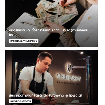
ถอดรหัสรายได้: ซื้อรถราคาเท่าไรถึงจะไม่จน? (ตามหลักคน
ไทย)
การออมและการบริหารเงิน
เลือกหม้อทำขายกี่ลิตรดี: ตัดสินใจพลาด ธุรกิจพังได้!
อาชีพและการทำงาน