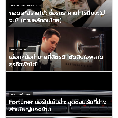
การออมและการบริหารเงิน
ถอดรหัสรายได้: ซื้อรถราคาเท่าไรถึงจะไม่
จน? (ตามหลักคนไทย)
อาชีพและการทำงาน
เลือกหม้อทำขายกี่ลิตรดี: ตัดสินใจพลาด
ธุรกิจพังได้!
การบำรุงรักษารถ
Fortuner แอร์ไม่เย็นฉ่ำ: จุดซ่อนเร้นที่ช่าง
ส่วนใหญ่มองข้าม