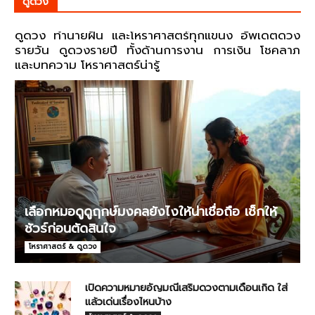
ดูดวง
ดูดวง ทำนายฝัน และโหราศาสตร์ทุกแขนง อัพเดตดวง
รายวัน ดูดวงรายปี ทั้งด้านการงาน การเงิน โชคลาภ
และบทความ โหราศาสตร์น่ารู้
เลือกหมอดูดูฤกษ์มงคลยังไงให้น่าเชื่อถือ เช็กให้
ชัวร์ก่อนตัดสินใจ
โหราศาสตร์ & ดูดวง
เปิดความหมายอัญมณีเสริมดวงตามเดือนเกิด ใส่
แล้วเด่นเรื่องไหนบ้าง