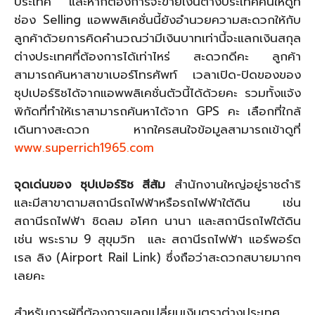
ประเทศ และหากต้องการจะขายเงินต่างประเทศคืนให้ดูที่
ช่อง Selling แอพพลิเคชั่นนี้ยังอำนวยความสะดวกให้กับ
ลูกค้าด้วยการคิดคำนวณว่ามีเงินบาทเท่านี้จะแลกเงินสกุล
ต่างประเทศที่ต้องการได้เท่าไหร่ สะดวกดีคะ ลูกค้า
สามารถค้นหาสาขาเบอร์โทรศัพท์ เวลาเปิด-ปิดของของ
ซุปเปอร์ริชได้จากแอพพลิเคชั่นตัวนี้ได้ด้วยคะ รวมทั้งแจ้ง
พิกัดที่ทำให้เราสามารถค้นหาได้จาก GPS คะ เลือกที่ใกล้
เดินทางสะดวก หากใครสนใจข้อมูลสามารถเข้าดูที่
www.superrich1965.com
จุดเด่นของ ซุปเปอร์ริช สีส้ม
สำนักงานใหญ่อยู่ราชดำริ
และมีสาขาตามสถานีรถไฟฟ้าหรือรถไฟฟ้าใต้ดิน เช่น
สถานีรถไฟฟ้า ชิดลม อโศก นานา และสถานีรถไฟใต้ดิน
เช่น พระราม 9 สุขุมวิท และ สถานีรถไฟฟ้า แอร์พอร์ต
เรล ลิง (Airport Rail Link) ซึ่งถือว่าสะดวกสบายมากๆ
เลยคะ
สำหรับการผู้ที่ต้องการแลกเปลี่ยนเงินตราต่างประเทศ