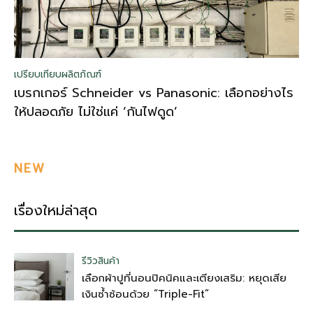
เปรียบเทียบผลิตภัณฑ์
เบรกเกอร์ Schneider vs Panasonic: เลือกอย่างไร
ให้ปลอดภัย ไม่ใช่แค่ ‘กันไฟดูด’
NEW
เรื่องใหม่ล่าสุด
รีวิวสินค้า
เลือกผ้าปูที่นอนปิคนิคและเตียงเสริม: หยุดเสีย
เงินซ้ำซ้อนด้วย “Triple-Fit”