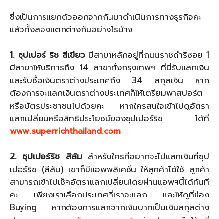
ซึ่งเป็นการแยกตัวออกจากกันมาดำเนินการทางธุรกิจคะ
แล้วทั้งสองแตกต่างกันอย่างไรบ้าง
1. ซุปเปอร์ ริช สีเขียว
มีสาขาหลักอยู่ที่ถนนราชดำริซอย 1
มีสาขาให้บริการถึง 14 สาขาทั่งกรุงเทพฯ ที่นี่รับแลกเงิน
และรับซื้อเงินตราต่างประเทศถึง 34 สกุลเงิน หาก
ต้องการจะแลกเงินตราต่างประเทศก็ให้เตรียมพาสปอร์ต
หรือบัตรประชาชนไปด้วยคะ หากใครสนใจเข้าไปดูอัตรา
แลกเปลี่ยนหรือสิทธิประโยชน์ของซุปเปอร์ริช ได้ที่
www.superrichthailand.com
2. ซุปเปอร์ริช สีส้ม
สำหรับใครที่อยากจะไปแลกเงินที่ซุป
เปอร์ริช (สีส้ม) เขาก็มีแอพพลิเคชั่น ให้ลูกค้าได้ใช้ ลูกค้า
สามารถเข้าไปเช็คอัตราแลกเปลี่ยนโดยผ่านแอพฯนี้ได้ทันที
คะ เพียงเราเลือกประเทศที่เราจะแลก และให้ดูที่ช่อง
Buying หากต้องการแลกจากเงินบาทเป็นเงินสกุลต่าง