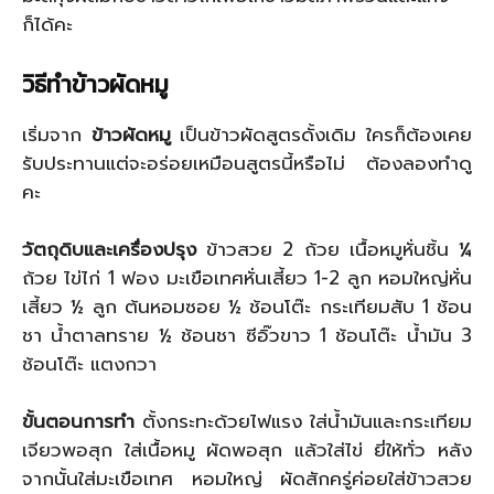
ก็ได้คะ
วิธีทำข้าวผัดหมู
เริ่มจาก
ข้าวผัดหมู
เป็นข้าวผัดสูตรดั้งเดิม ใครก็ต้องเคย
รับประทานแต่จะอร่อยเหมือนสูตรนี้หรือไม่ ต้องลองทำดู
คะ
วัตถุดิบและเครื่องปรุง
ข้าวสวย 2 ถ้วย เนื้อหมูหั่นชิ้น ¼
ถ้วย ไข่ไก่ 1 ฟอง มะเขือเทศหั่นเสี้ยว 1-2 ลูก หอมใหญ่หั่น
เสี้ยว ½ ลูก ต้นหอมซอย ½ ช้อนโต๊ะ กระเทียมสับ 1 ช้อน
ชา น้ำตาลทราย ½ ช้อนชา ซีอิ๊วขาว 1 ช้อนโต๊ะ น้ำมัน 3
ช้อนโต๊ะ แตงกวา
ขั้นตอนการทำ
ตั้งกระทะด้วยไฟแรง ใส่น้ำมันและกระเทียม
เจียวพอสุก ใส่เนื้อหมู ผัดพอสุก แล้วใส่ไข่ ยี่ให้ทั่ว หลัง
จากนั้นใส่มะเขือเทศ หอมใหญ่ ผัดสักครู่ค่อยใส่ข้าวสวย