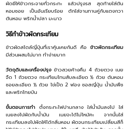
ผัดยีให้ข้าวกระจายทั่วกระทะ แล้วปรุงรส สุดท้ายใส่ต้น
หอมซอย เป็นอันเรียบร้อย ตักใส่จานทานคู่กับแตงกวา
ต้นหอม พริกน้ำปลา มะนาว
วิธีทำข้าวผัดกระเทียม
ข้าวผัดสไตล์ญี่ปุ่นที่เราคุ้นเคยกันดี คือ
ข้าวผัดกระเทียม
มีส่วนผสมไม่มาก ทำง่ายมาก
วัตถุดิบและเครื่องปรุง
ข้าวสวยค้างคืน 4 ถ้วยตวง เนย
จืด 1 ถ้วยตวง กระเทียมโทนสับละเอียด ½ ถ้วย ต้นหอม
ซอยละเอียด ½ ถ้วย ไข่เป็ด 2 ฟอง ซอสญี่ปุ่น น้ำมันพืช
และพริกไทยป่น
ขั้นตอนการทำ
ตั้งกระทะไฟปานกลาง ใส่น้ำมันลงไป ใส่
เนยลงไปผัดกับน้ำมัน เนยจะได้ไม่ไหม้คะ จากนั้นใส่
กระเทียมลงไปผัดให้ได้กลิ่นหอม ผัดจนกระเทียมเปลี่ยนสีก็