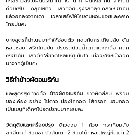
ให้ใส่ข้าวลงไปผัดประมาณ 10 นาที ผัดให้เข้ากัน จากนั้น
ค่อยใส่ไข่ คลุกให้ทั่ว แล้วค่อยปรุงรสคลุกเคล้าให้เข้ากัน
แล้วยกลงจากเตา เวลาเสิร์ฟให้โรยต้นหอมซอยและพริก
ไทยป่นคะ
บางสูตรก็นำเนยมาทำให้อ่อนตัว ผสมกับกระเทียมสับ ต้น
หอมซอย พริกไทยป่น ปรุงรสด้วยน้ำตาลและเกลือ คลุก
ให้เข้ากัน แล้วตักใส่ขวดโหลแช่ตู้เย็นไว้ เมื่อจะใช้ให้นำออก
มาจากตู้เย็นคะ
วิธีทำข้าวผัดอเมริกัน
และสูตรสุดท้ายคือ
ข้าวผัดอเมริกัน
ข้าวผัดสีส้ม พร้อม
ของเคียง อย่าง ไข่ดาว น่องไก่ทอด ไส้กรอก แฮมทอด
เป็นเมนูที่เด็กๆโปรดปรานมากเลยคะ
วัตถุดิบและเครื่องปรุง
ข้าวสวย 1 ถ้วย กระเทียมสับ
ละเอียด 1 ช้อนชา ถั่วลันเตา 2 ช้อนโต๊ะ หอมใหญ่หั่นเต๋า 2