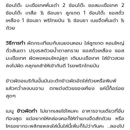
ช้อนโต๊ะ มะเขือเทศหั่นเต๋า 2 ช้อนโต๊ะ ซอสมะเขือเทศ 2
ช้อนโต๊ะ เกลือ ½ ช้อนชา ลูกเกด 1 ช้อนโต๊ะ ซอสถั่ว
เหลือง 1 ช้อนชา พริไทยป่น ½ ช้อนชา เนยจืดหั่นเต๋า ½
ถ้วย
วิธีการทำ
ผัดกระเทียมกับเนยจนหอม ใส่ลูกเกต หอมใหญ่
ถั่วลันเตา ปรุงรสด้วยน้ำตาลทราย ซอสถั่วเหลือง ซอส
มะเขือเทศ ผัดพอหอมใหญ่สุก เติมมะเขือเทศ ใส่ข้าวสวย
ลงไปผัด คลุกเคล้าให้เข้ากันดี โรยพริกไทยป่น
ข้าวผัดอเมริกันนั้นมันจะตักข้าวผัดอัดใส่ถ้วยหรือพิมพ์
แล้วคว่ำลงบนจาน ตกแต่งด้วยของเคียง แค่นี้ก็อร่อย
สุดๆ
เมนู
ข้าวผัดทำ
ไม่ยากเลยใช่ไหมคะ อาหารจานเดียวที่อิ่ม
ท้องสุด แต่อยากให้คล่องคอก็ให้ทำแกงจืดสักถ้วย หรือ
ใครอยากจะพลิกแพลงใส่นั้นใส่นี้เพิ่มก็ไม่ว่ากันคะ …ลองไป