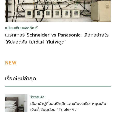
เปรียบเทียบผลิตภัณฑ์
เบรกเกอร์ Schneider vs Panasonic: เลือกอย่างไร
ให้ปลอดภัย ไม่ใช่แค่ ‘กันไฟดูด’
NEW
เรื่องใหม่ล่าสุด
รีวิวสินค้า
เลือกผ้าปูที่นอนปิคนิคและเตียงเสริม: หยุดเสีย
เงินซ้ำซ้อนด้วย “Triple-Fit”