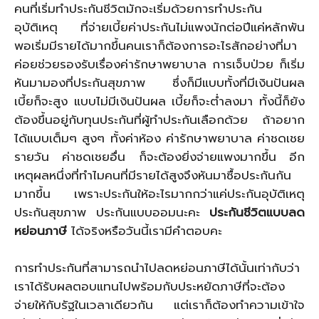
คนที่เริ่มทำประกันชีวิตมักจะเริ่มด้วยการทำประกัน
อุบัติเหตุ ที่จ่ายเบี้ยค่าประกันไม่แพงนักต่อปีแค่หลักพัน
พอเริ่มมีรายได้มากขึ้นคนเราก็ต้องการอะไรสักอย่างที่มา
ค่อยช่วยรองรับเรื่องค่ารักษาพยาบาล การเจ็บป่วย ก็เริ่ม
หันมามองที่ประกันสุขภาพ ซึ่งก็มีแบบทั้งที่มีเงินปันผล
เบี้ยก็จะสูง แบบไม่มีเงินปันผล เบี้ยก็จะต่ำลงมา ทั้งนี้ก็ยัง
ต้องขึ้นอยู่กับทุนประกันที่ผู้ทำประกันเลือกด้วย ถ้าอยาก
ได้แบบเต็มๆ สูงๆ ทั้งค่าห้อง ค่ารักษาพยาบาล ค่าชดเชย
รายวัน ค่าชดเชยอื่น ก็จะต้องยิ่งจ่ายแพงมากขึ้น อีก
เหตุผลหนึ่งที่ทำไมคนที่มีรายได้สูงจึงหันมาซื้อประกันกัน
มากขึ้น เพราะประกันให้อะไรมากกว่าแค่ประกันอุบัติเหตุ
ประกันสุขภาพ ประกันแบบออมนะคะ
ประกันชีวิตแบบลด
หย่อนภาษี
ได้จริงหรือวันนี้เรามีคำตอบคะ
การทำประกันที่สามารถนำไปลดหย่อนภาษีได้นั้นเท่ากับว่า
เราได้รับผลตอบแทนไปพร้อมกับประหยัดภาษีที่จะต้อง
จ่ายให้กับรัฐในเวลาเดียวกัน แต่เราก็ต้องทำความเข้าใจ