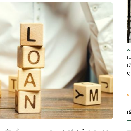
รู้
เป
วา
เ
เ
ด
ไร
N
เ
ตี้