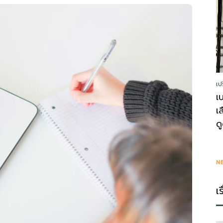
รู้
เป
วา
เ
เ
ด
ไร
N
เ
ตี้